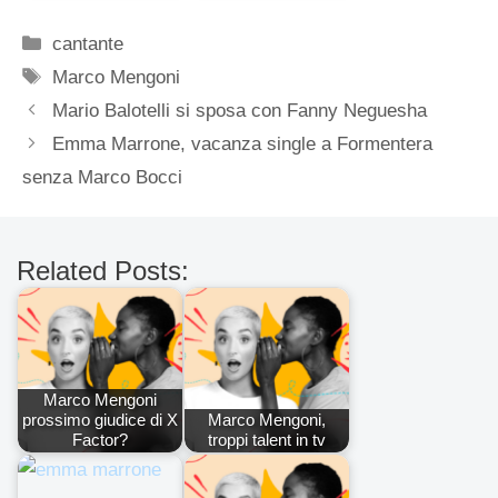
Categorie
cantante
Tag
Marco Mengoni
Mario Balotelli si sposa con Fanny Neguesha
Emma Marrone, vacanza single a Formentera
senza Marco Bocci
Related Posts:
Marco Mengoni
prossimo giudice di X
Marco Mengoni,
Factor?
troppi talent in tv