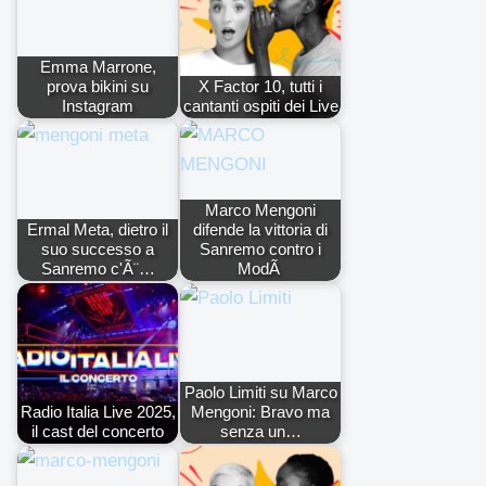
Emma Marrone,
prova bikini su
X Factor 10, tutti i
Instagram
cantanti ospiti dei Live
Marco Mengoni
Ermal Meta, dietro il
difende la vittoria di
suo successo a
Sanremo contro i
Sanremo c'Ã¨…
ModÃ
Paolo Limiti su Marco
Radio Italia Live 2025,
Mengoni: Bravo ma
il cast del concerto
senza un…