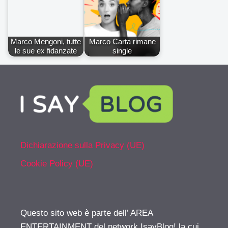
Marco Mengoni, tutte
Marco Carta rimane
le sue ex fidanzate
single
Dichiarazione sulla Privacy (UE)
Cookie Policy (UE)
Questo sito web è parte dell’ AREA
ENTERTAINMENT del network IsayBlog! la cui