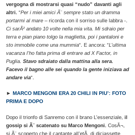
vergogna di mostrarsi quasi “nudo” davanti agli
altri.
“
Per i miei amici Ã¨ sempre stato un dramma
portarmi al mare
– ricorda con il sorriso sulle labbra -.
Ci sarÃ² andato 10 volte nella mia vita. Mi sdraio per
terra e pian piano tolgo la maglietta, poi i pantaloni e
sto immobile come una mummia
“. E ancora: “
L’ultima
vacanza l’ho fatta prima di entrare ad X Factor, in
Puglia.
Stavo sdraiato dalla mattina alla sera.
Facevo il bagno alle sei quando la gente iniziava ad
andare via
“.
►
MARCO MENGONI ERA 20 CHILI IN PIU’: FOTO
PRIMA E DOPO
Dopo il trionfo di Sanremo con il brano L’essenziale,
il
gossip si Ã¨ scatenato su Marco Mengoni.
CosÃ¬,
si Ã¨ scoperto che il cantante all’etÃ di diciassette