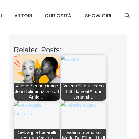
I
ATTORI
CURIOSITÃ
SHOW GIRL
Related Posts:
Valerio Scanu piange
Valerio Scanu, ecco
dopo l'eliminazione ad
tutta la veritÃ sui
Amici…
cantanti…
Selvaggia Lucarelli
Valerio Scanu su
replica a Valerio
Maria De Filippi: Ho il