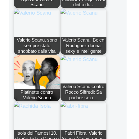
Scanu
diritto di…
Valerio Scanu, sono
Valerio Scanu, Belen
sempre stato
Rodriguez donna
snobbato dalla vita
sexy e intelligente
Valerio Scanu contro
Platinette contro
Rocco Siffredi: Sa
Valerio Scanu
parlare solo…
Isola dei Famosi 10,
Fabri Fibra, Valerio
da Rachida a Diaco e
Scanu Ã¨ gay: rapper