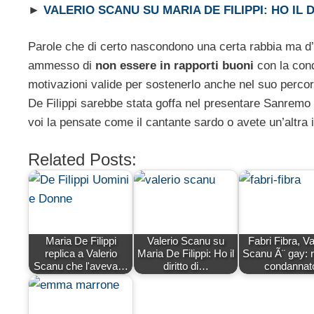
►
VALERIO SCANU SU MARIA DE FILIPPI: HO IL 
Parole che di certo nascondono una certa rabbia ma d’
ammesso di
non essere in rapporti buoni
con la cond
motivazioni valide per sostenerlo anche nel suo percor
De Filippi sarebbe stata goffa nel presentare Sanremo
voi la pensate come il cantante sardo o avete un’altra 
Related Posts:
Maria De Filippi
Valerio Scanu su
Fabri Fibra, Va
replica a Valerio
Maria De Filippi: Ho il
Scanu Ã¨ gay: 
Scanu che l'aveva…
diritto di…
condannat