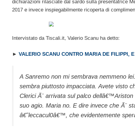
dichiarazioni rilasciate dal sardo sulla presentatrice
2017 e invece inspiegabilmente ricoperta di complimenti
Intervistato da Tiscali.it, Valerio Scanu ha detto:
►
VALERIO SCANU CONTRO MARIA DE FILIPPI, E
A Sanremo non mi sembrava nemmeno lei. 
sembra piuttosto impacciata. Avete visto c
Clerici Ã¨ arrivata sul palco dellâ€™Arist
suo agio. Maria no. E dire invece che Ã¨ sta
â€˜leccacul0â€™, che evidentemente spera