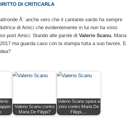
DIRITTO DI CRITICARLA
altronde Ã¨ anche vero che il cantante sardo ha sempre
uttrice di Amici che evidentemente in lui non ha visto
so post Amici. Stando alle parole di
Valerio Scanu
, Maria
 2017 ma guarda caso con la stampa tutta a suo favore. E
idea?
lerio
Valerio Scanu spara a
rapper
Valerio Scanu contro
zero contro Maria De
o
Maria De Filippi?
Filippi,…