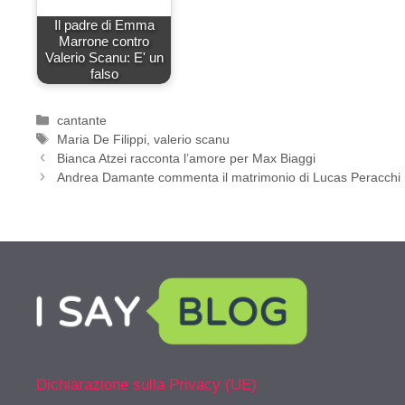
Il padre di Emma
Marrone contro
Valerio Scanu: E' un
falso
Categorie
cantante
Tag
Maria De Filippi
,
valerio scanu
Bianca Atzei racconta l’amore per Max Biaggi
Andrea Damante commenta il matrimonio di Lucas Peracchi
Dichiarazione sulla Privacy (UE)