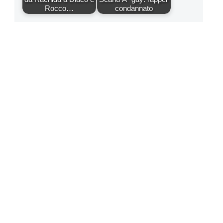
Rocco…
condannato