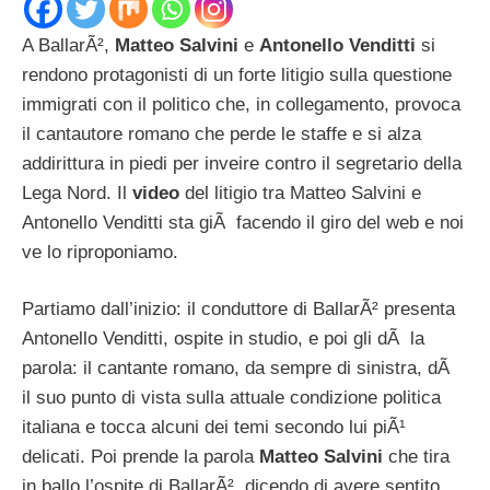
A BallarÃ²,
Matteo Salvini
e
Antonello Venditti
si
rendono protagonisti di un forte litigio sulla questione
immigrati con il politico che, in collegamento, provoca
il cantautore romano che perde le staffe e si alza
addirittura in piedi per inveire contro il segretario della
Lega Nord. Il
video
del litigio tra Matteo Salvini e
Antonello Venditti sta giÃ facendo il giro del web e noi
ve lo riproponiamo.
Partiamo dall’inizio: il conduttore di BallarÃ² presenta
Antonello Venditti, ospite in studio, e poi gli dÃ la
parola: il cantante romano, da sempre di sinistra, dÃ
il suo punto di vista sulla attuale condizione politica
italiana e tocca alcuni dei temi secondo lui piÃ¹
delicati. Poi prende la parola
Matteo Salvini
che tira
in ballo l’ospite di BallarÃ², dicendo di avere sentito