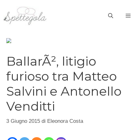
Vai
al
ME
contenuto
BallarÃ², litigio
furioso tra Matteo
Salvini e Antonello
Venditti
3 Giugno 2015
di
Eleonora Costa