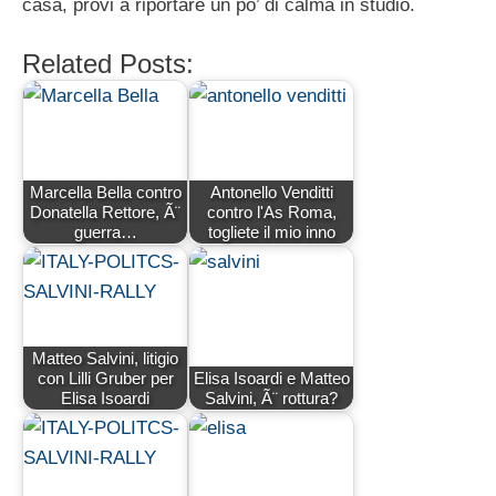
casa, provi a riportare un po’ di calma in studio.
Related Posts:
Marcella Bella contro
Antonello Venditti
Donatella Rettore, Ã¨
contro l'As Roma,
guerra…
togliete il mio inno
Matteo Salvini, litigio
con Lilli Gruber per
Elisa Isoardi e Matteo
Elisa Isoardi
Salvini, Ã¨ rottura?