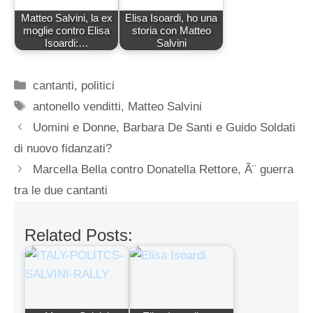
Matteo Salvini, la ex
Elisa Isoardi, ho una
moglie contro Elisa
storia con Matteo
Isoardi:…
Salvini
Categorie
cantanti
,
politici
Tag
antonello venditti
,
Matteo Salvini
Uomini e Donne, Barbara De Santi e Guido Soldati
di nuovo fidanzati?
Marcella Bella contro Donatella Rettore, Ã¨ guerra
tra le due cantanti
Related Posts: