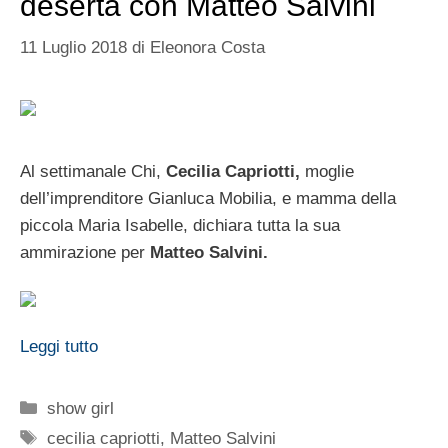
deserta con Matteo Salvini
11 Luglio 2018
di
Eleonora Costa
Al settimanale Chi,
Cecilia Capriotti,
moglie
dell’imprenditore Gianluca Mobilia, e mamma della
piccola Maria Isabelle, dichiara tutta la sua
ammirazione per
Matteo Salvini.
Leggi tutto
Categorie
show girl
Tag
cecilia capriotti
,
Matteo Salvini