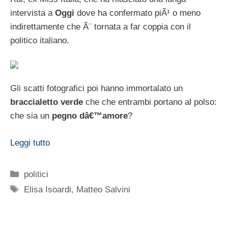
intervista a
Oggi
dove ha confermato piÃ¹ o meno
indirettamente che Ã¨ tornata a far coppia con il
politico italiano.
Gli scatti fotografici poi hanno immortalato un
braccialetto verde
che che entrambi portano al polso:
che sia un
pegno dâ€™amore
?
Leggi tutto
Categorie
politici
Tag
Elisa Isoardi
,
Matteo Salvini