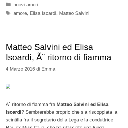
Categorie
nuovi amori
Tag
amore
,
Elisa Isoardi
,
Matteo Salvini
Matteo Salvini ed Elisa
Isoardi, Ã¨ ritorno di fiamma
4 Marzo 2016
di
Emma
Ãˆ ritorno di fiamma fra
Matteo Salvini ed Elisa
Isoardi
? Sembrerebbe proprio che sia riscoppiata la
scintilla fra il segretario della Lega e la conduttrice
Rai, ex Miss Italia, che ha rilasciato una lunga