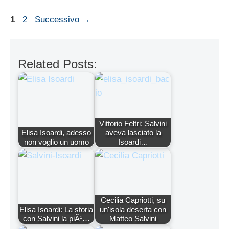
Pagina
Pagina
1
2
Successivo
→
Related Posts:
Vittorio Feltri: Salvini
Elisa Isoardi, adesso
aveva lasciato la
non voglio un uomo
Isoardi…
Cecilia Capriotti, su
Elisa Isoardi: La storia
un'isola deserta con
con Salvini la piÃ¹…
Matteo Salvini