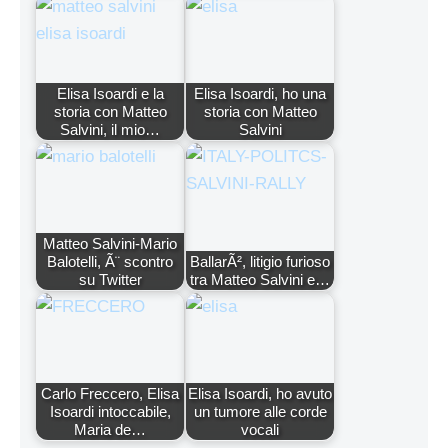
Elisa Isoardi e la
Elisa Isoardi, ho una
storia con Matteo
storia con Matteo
Salvini, il mio…
Salvini
Matteo Salvini-Mario
Balotelli, Ã¨ scontro
BallarÃ², litigio furioso
su Twitter
tra Matteo Salvini e…
Carlo Freccero, Elisa
Elisa Isoardi, ho avuto
Isoardi intoccabile,
un tumore alle corde
Maria de…
vocali