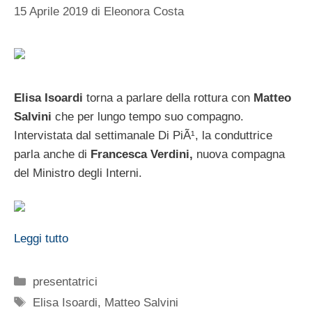
15 Aprile 2019
di
Eleonora Costa
Elisa Isoardi
torna a parlare della rottura con
Matteo
Salvini
che per lungo tempo suo compagno.
Intervistata dal settimanale Di PiÃ¹, la conduttrice
parla anche di
Francesca Verdini,
nuova compagna
del Ministro degli Interni.
Leggi tutto
Categorie
presentatrici
Tag
Elisa Isoardi
,
Matteo Salvini