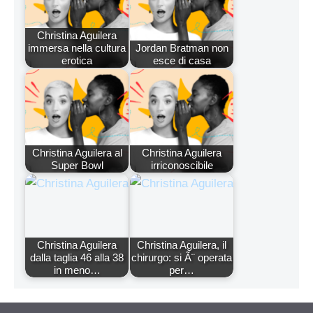
Christina Aguilera
immersa nella cultura
Jordan Bratman non
erotica
esce di casa
Christina Aguilera al
Christina Aguilera
Super Bowl
irriconoscibile
Christina Aguilera
Christina Aguilera, il
dalla taglia 46 alla 38
chirurgo: si Ã¨ operata
in meno…
per…