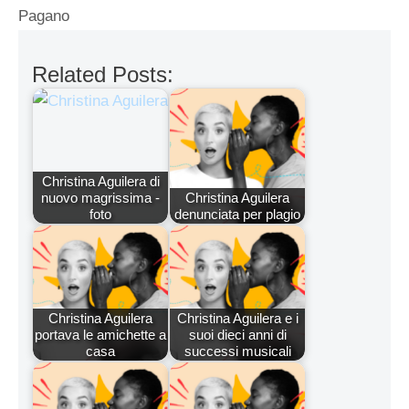
Pagano
Related Posts:
Christina Aguilera di
nuovo magrissima -
Christina Aguilera
foto
denunciata per plagio
Christina Aguilera
Christina Aguilera e i
portava le amichette a
suoi dieci anni di
casa
successi musicali