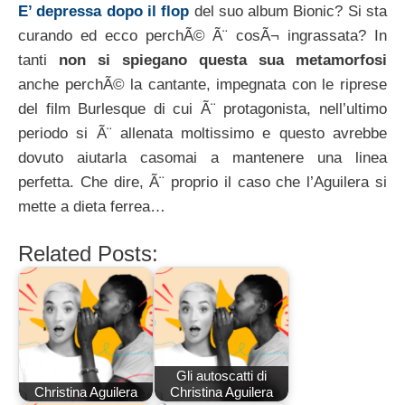
E’ depressa dopo il flop
del suo album Bionic? Si sta
curando ed ecco perchÃ© Ã¨ cosÃ¬ ingrassata? In
tanti
non si spiegano questa sua metamorfosi
anche perchÃ© la cantante, impegnata con le riprese
del film Burlesque di cui Ã¨ protagonista, nell’ultimo
periodo si Ã¨ allenata moltissimo e questo avrebbe
dovuto aiutarla casomai a mantenere una linea
perfetta. Che dire, Ã¨ proprio il caso che l’Aguilera si
mette a dieta ferrea…
Related Posts:
Gli autoscatti di
Christina Aguilera
Christina Aguilera