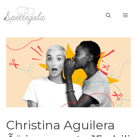
Vai
al
ME
contenuto
Christina Aguilera