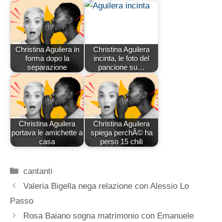
Christina Aguilera in
Christina Aguilera
forma dopo la
incinta, le foto del
separazione
pancione su…
Christina Aguilera
Christina Aguilera
portava le amichette a
spiega perchÃ© ha
casa
perso 15 chili
Categorie
cantanti
Valeria Bigella nega relazione con Alessio Lo
Passo
Rosa Baiano sogna matrimonio con Emanuele