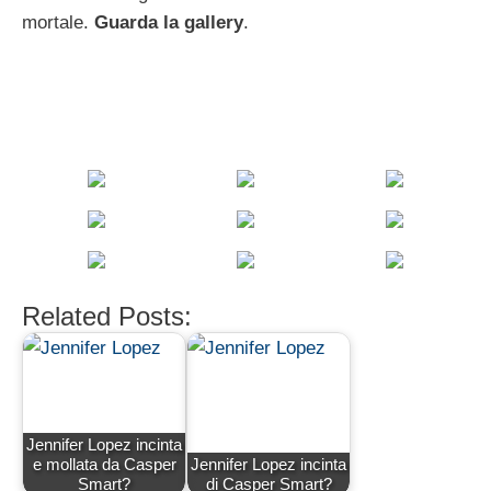
mortale.
Guarda la gallery
.
Related Posts:
Jennifer Lopez incinta
e mollata da Casper
Jennifer Lopez incinta
Smart?
di Casper Smart?