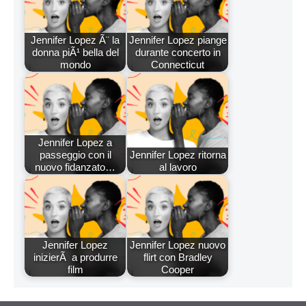
Jennifer Lopez Ã¨ la
Jennifer Lopez piange
donna piÃ¹ bella del
durante concerto in
mondo
Connecticut
Jennifer Lopez a
passeggio con il
Jennifer Lopez ritorna
nuovo fidanzato…
al lavoro
Jennifer Lopez
Jennifer Lopez nuovo
inizierÃ a produrre
flirt con Bradley
film
Cooper