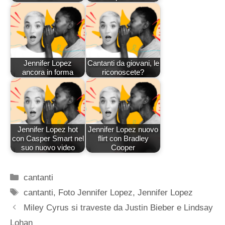
Jennifer Lopez
Cantanti da giovani, le
ancora in forma
riconoscete?
Jennifer Lopez hot
Jennifer Lopez nuovo
con Casper Smart nel
flirt con Bradley
suo nuovo video
Cooper
Categorie
cantanti
Tag
cantanti
,
Foto Jennifer Lopez
,
Jennifer Lopez
Miley Cyrus si traveste da Justin Bieber e Lindsay
Lohan