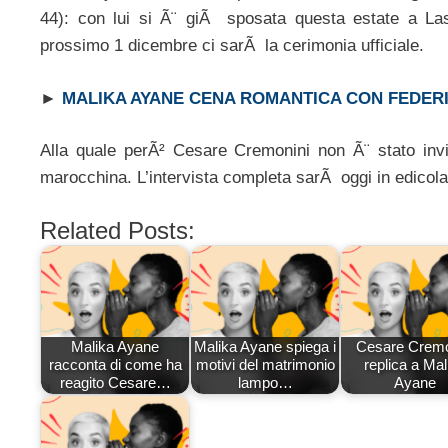
44): con lui si Ã¨ giÃ sposata questa estate a La
prossimo 1 dicembre ci sarÃ la cerimonia ufficiale.
►
MALIKA AYANE CENA ROMANTICA CON FEDER
Alla quale perÃ² Cesare Cremonini non Ã¨ stato invi
marocchina. L’intervista completa sarÃ oggi in edicola
Related Posts:
Malika Ayane
Malika Ayane spiega i
Cesare Cremo
racconta di come ha
motivi del matrimonio
replica a Mal
reagito Cesare…
lampo…
Ayane