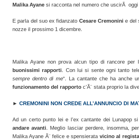
Malika Ayane
si racconta nel numero che uscirÃ oggi i
E parla del suo ex fidanzato
Cesare Cremonini
e del 
nozze il prossimo 1 dicembre.
Malika Ayane non prova alcun tipo di rancore per l
buonissimi rapporti
. Con lui si sente ogni tanto te
sempre dentro di me
“. La cantante che ha anche un
funzionamento del rapporto
c’Ã¨ stata proprio la di
►
CREMONINI NON CREDE ALL’ANNUNCIO DI MA
Ad un certo punto lei e l’ex cantante dei Lunapop s
andare avanti
. Meglio lasciar perdere, insomma, pe
Malika Ayane Ã¨ felice e spensierata
vicino al regist