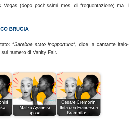
s Vegas (dopo pochissimi mesi di frequentazione) ma il
ICO BRUGIA
tato: “
Sarebbe stato inopportuno
“, dice la cantante italo-
 sul numero di Vanity Fair.
nini
Cesare Cremonini
ika
Malika Ayane si
flirta con Francesca
sposa
Brambilla:…