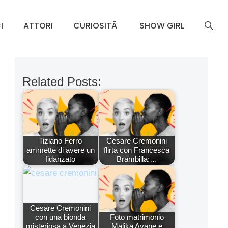
I
ATTORI
CURIOSITÃ
SHOW GIRL
Related Posts:
Tiziano Ferro
Cesare Cremonini
ammette di avere un
flirta con Francesca
fidanzato
Brambilla:…
Cesare Cremonini
con una bionda
Foto matrimonio
misteriosa a Venezia
Malika Ayane e