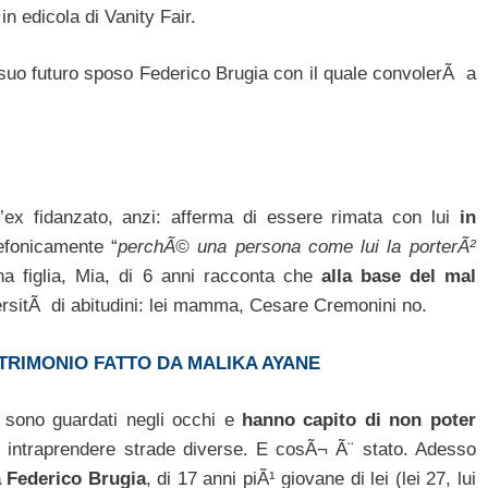
n edicola di Vanity Fair.
suo futuro sposo Federico Brugia con il quale convolerÃ a
’ex fidanzato, anzi: afferma di essere rimata con lui
in
lefonicamente “
perchÃ© una persona come lui la porterÃ²
a figlia, Mia, di 6 anni racconta che
alla base del mal
versitÃ di abitudini: lei mamma, Cesare Cremonini no.
TRIMONIO FATTO DA MALIKA AYANE
i sono guardati negli occhi e
hanno capito di non poter
r intraprendere strade diverse. E cosÃ¬ Ã¨ stato. Adesso
a Federico Brugia
, di 17 anni piÃ¹ giovane di lei (lei 27, lui