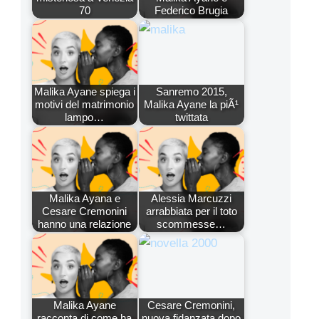
70
Federico Brugia
Malika Ayane spiega i
Sanremo 2015,
motivi del matrimonio
Malika Ayane la piÃ¹
lampo…
twittata
Malika Ayana e
Alessia Marcuzzi
Cesare Cremonini
arrabbiata per il toto
hanno una relazione
scommesse…
Malika Ayane
Cesare Cremonini,
racconta di come ha
nuova fidanzata dopo