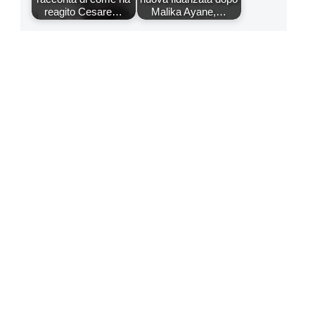
reagito Cesare…
Malika Ayane,…