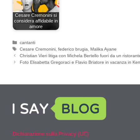
Cesare Cremonini si
considera affidabile in
amore
Categorie
cantanti
Tag
Cesare Cremonini
,
federico brugia
,
Malika Ayane
Christian Vieri litiga con Michela Bertello fuori da un ristorant
Foto Elisabetta Gregoraci e Flavio Briatore in vacanza in Ke
Dichiarazione sulla Privacy (UE)