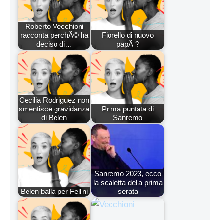
Roberto Vecchioni
racconta perchÃ© ha
Fiorello di nuovo
deciso di…
papÃ ?
Cecilia Rodriguez non
smentisce gravidanza
Prima puntata di
di Belen
Sanremo
Sanremo 2023, ecco
la scaletta della prima
Belen balla per Fellini
serata