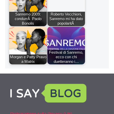
Sanremo 2009:
Roberto Vecchioni,
condurrÃ Paolo
Sanremo mi ha dato
Bonolis
popolaritÃ
Festival di Sanremo,
Morgan e Patty Pravo
ecco con chi
a Matrix
duetteranno i…
Dichiarazione sulla Privacy (UE)