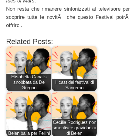
Ides of Mars
.
Non resta che rimanere sintonizzati al televisore per
scoprire tutte le novitÃ che questo Festival potrÃ
offrirci.
Related Posts:
Elisabetta Canalis
snobbata da De
Il cast del festival di
Gregori
Sanremo
Cecilia Rodriguez non
smentisce gravidanza
Belen balla per Fellini
di Belen