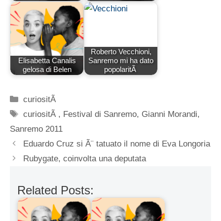
Roberto Vecchioni,
Elisabetta Canalis
Sanremo mi ha dato
gelosa di Belen
popolaritÃ
Categorie
curiositÃ
Tag
curiositÃ
,
Festival di Sanremo
,
Gianni Morandi
,
Sanremo 2011
Eduardo Cruz si Ã¨ tatuato il nome di Eva Longoria
Rubygate, coinvolta una deputata
Related Posts: