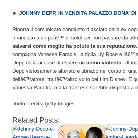
►
JOHNNY DEPP, IN VENDITA PALAZZO DONA’ DI 
Riporta il comunicato congiunto rilasciato dalla ex copp
rinunciato a un poâ€™ di soldi per non passare da attr
salvarsi come meglio ha potuto la sua reputazione
compagna Vanessa Paradis, la figlia Liy Rose e lâ€™am
Depp dalla accuse di essere un
uomo violento
. Ultim
Depp vistosamente alterato e ubriaco nel corso di una l
dellâ€™attore, tra lâ€™altro volto dei film Disney. E 
Vanessa Paradis: ma la francese sarebbe disposta a r
photo credits| getty images
Related Posts: