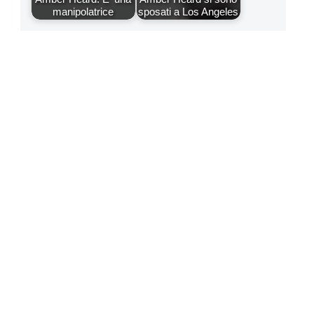
manipolatrice
sposati a Los Angeles