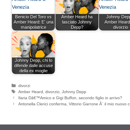
Benicio Del Toro vs
Amber Heard ha
Johnny Dep
Amber Heard: E' una
lasciato Johnny
Amber Heard
manipolatrice
Depp?
divorzio
Johnny Depp, chi lo
difende dalle accuse
della ex moglie
Categorie
divorzi
Tag
Amber Heard
,
divorzio
,
Johnny Depp
Ilaria Dâ€™Amico e Gigi Buffon, secondo figlio in arrivo?
Antonella Clerici conferma, Vittorio Garrone Ã¨ il mio nuov