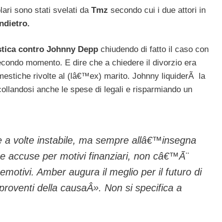
lari sono stati svelati da
Tmz
secondo cui i due attori in
ndietro.
estica contro Johnny Depp
chiudendo di fatto il caso con
econdo momento. E dire che a chiedere il divorzio era
mestiche rivolte al (lâ€™ex) marito. Johnny liquiderÃ la
ollandosi anche le spese di legali e risparmiando un
e a volte instabile, ma sempre allâ€™insegna
e accuse per motivi finanziari, non câ€™Ã¨
 emotivi. Amber augura il meglio per il futuro di
roventi della causaÂ». Non si specifica a