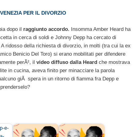
VENEZIA PER IL DIVORZIO
ia dopo il
raggiunto accordo.
Insomma Amber Heard ha
icetta in cerca di soldi e Johnny Depp ha cercato di
.
A ridosso della richiesta di divorzio, in molti (tra cui la ex
ico Benicio Del Toro) si erano mobilitati per difendere
amente perÃ², il
video diffuso dalla Heard
che mostrava
ite in cucina, aveva finito per minacciare la parola
qualcuno giÃ spera in un ritorno di fiamma fra Depp e
iprenderselo?