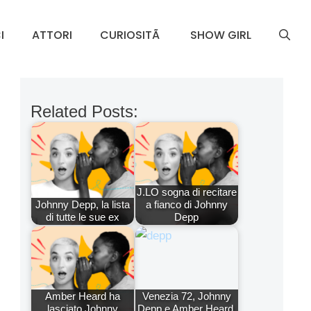
I
ATTORI
CURIOSITÃ
SHOW GIRL
Related Posts:
J.LO sogna di recitare
Johnny Depp, la lista
a fianco di Johnny
di tutte le sue ex
Depp
Amber Heard ha
Venezia 72, Johnny
lasciato Johnny
Depp e Amber Heard,