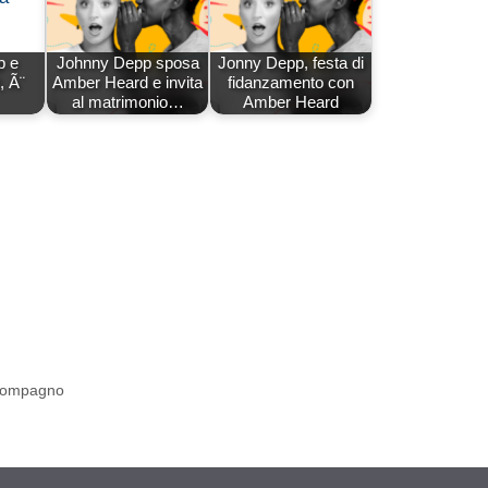
p e
Johnny Depp sposa
Jonny Depp, festa di
, Ã¨
Amber Heard e invita
fidanzamento con
al matrimonio…
Amber Heard
o compagno