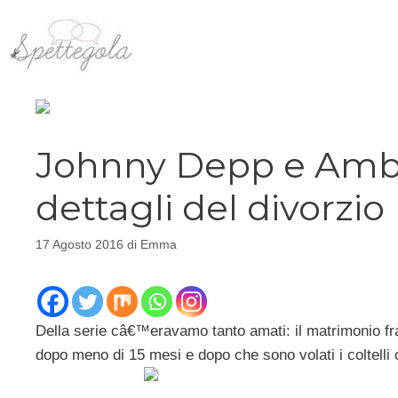
Vai
al
contenuto
Johnny Depp e Amber
dettagli del divorzio
17 Agosto 2016
di
Emma
Della serie câ€™eravamo tanto amati: il matrimonio f
dopo meno di 15 mesi e dopo che sono volati i coltell