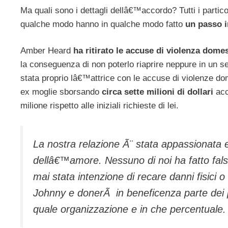
Ma quali sono i dettagli dellâ€™accordo? Tutti i partico
qualche modo hanno in qualche modo fatto
un passo i
Amber Heard
ha ritirato le accuse di violenza dom
la conseguenza di non poterlo riaprire neppure in un s
stata proprio lâ€™attrice con le accuse di violenze do
ex moglie sborsando
circa sette milioni di dollari
acc
milione rispetto alle iniziali richieste di lei.
La nostra relazione Ã¨ stata appassionata 
dellâ€™amore. Nessuno di noi ha fatto fals
mai stata intenzione di recare danni fisici o
Johnny e donerÃ in beneficenza parte dei p
quale organizzazione e in che percentuale.