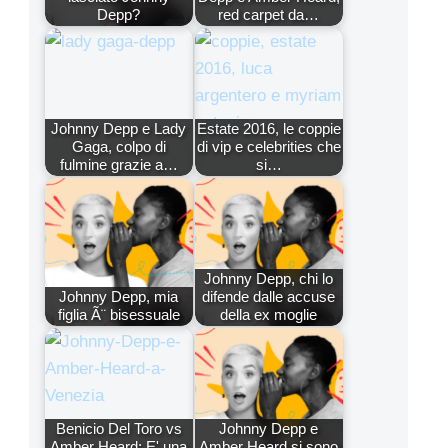
Depp?
red carpet da…
Johnny Depp e Lady
Estate 2016, le coppie
Gaga, colpo di
di vip e celebrities che
fulmine grazie a…
si…
Johnny Depp, chi lo
Johnny Depp, mia
difende dalle accuse
figlia Ã¨ bisessuale
della ex moglie
Benicio Del Toro vs
Johnny Depp e
Amber Heard: E' una
Amber Heard si sono