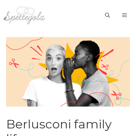
Vai
al
ME
contenuto
Berlusconi family