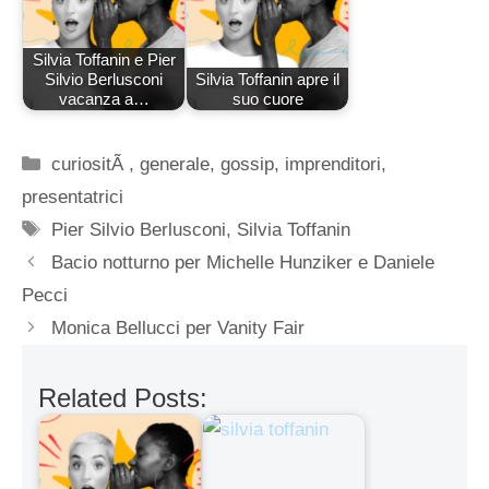
Silvia Toffanin e Pier
Silvio Berlusconi
Silvia Toffanin apre il
vacanza a…
suo cuore
Categorie
curiositÃ
,
generale
,
gossip
,
imprenditori
,
presentatrici
Tag
Pier Silvio Berlusconi
,
Silvia Toffanin
Bacio notturno per Michelle Hunziker e Daniele
Pecci
Monica Bellucci per Vanity Fair
Related Posts: