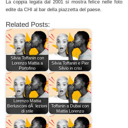
La coppia legata dal 2001 si mostra felice nelle foto
edite da CHI al bar della piazzetta del paese.
Related Posts:
Silvia Toffanin con
Lorenzo Mattia a
Silvia Toffanin e Pier
Portofino
Silvio in crisi
Lorenzo Mattia
Berlusconi dÃ lezioni
Toffanin a Dubai con
di stile
Mattia Lorenzo