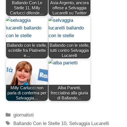
Ballando Con Le
Asia Argento, ancora
Stelle 11, Milly
offese a Selvaggia
Carlucci difende…
Lucarelli su Twitter
Ballando con le stelle,
Ballando con le stelle,
scintille fra Platinette
tutti contro Selvaggia
e…
Lucarelli
Milly Carlucci non
Alba Parietti,
parla di conferma per
frecciatina alla giuria
Selvaggia…
di Ballando…
Categorie
giornalisti
Tag
Ballando Con le Stelle 10
,
Selvaggia Lucarelli