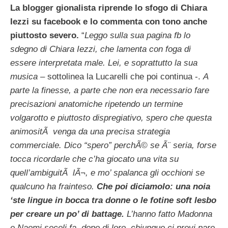
La blogger gionalista riprende lo sfogo di Chiara
Iezzi su facebook e lo commenta con tono anche
piuttosto severo.
“
Leggo sulla sua pagina fb lo
sdegno di Chiara Iezzi, che lamenta con foga di
essere interpretata male. Lei, e soprattutto la sua
musica
– sottolinea la Lucarelli che poi continua -.
A
parte la finesse, a parte che non era necessario fare
precisazioni anatomiche ripetendo un termine
volgarotto e piuttosto dispregiativo, spero che questa
animositÃ venga da una precisa strategia
commerciale. Dico “spero” perchÃ© se Ã¨ seria, forse
tocca ricordarle che c’ha giocato una vita su
quell’ambiguitÃ lÃ¬, e mo’ spalanca gli occhioni se
qualcuno ha frainteso.
Che poi diciamolo: una noia
‘ste lingue in bocca tra donne o le fotine soft lesbo
per creare un po’ di battage.
L’hanno fatto Madonna
e Naomi secoli fa, dopo di loro, chiunque ci provi pare