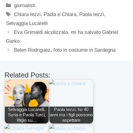
Categorie
giornalisti
Tag
Chiara Iezzi
,
Paola e Chiara
,
Paola Iezzi
,
Selvaggia Lucarelli
Eva Grimaldi alcolizzata, mi ha salvato Gabriel
Garko
Belen Rodriguez, foto in costume in Sardegna
Related Posts:
Selvaggia Lucarelli,
Paola Iezzi, ho 40
Syria e Paola Turci,
anni ma i figli possono
litigio su…
aspettare