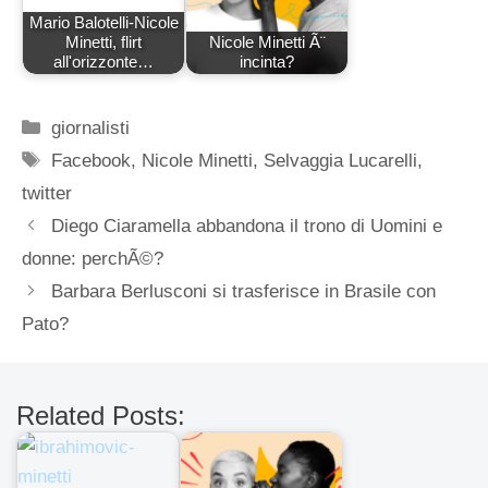
Mario Balotelli-Nicole
Minetti, flirt
Nicole Minetti Ã¨
all'orizzonte…
incinta?
Categorie
giornalisti
Tag
Facebook
,
Nicole Minetti
,
Selvaggia Lucarelli
,
twitter
Diego Ciaramella abbandona il trono di Uomini e
donne: perchÃ©?
Barbara Berlusconi si trasferisce in Brasile con
Pato?
Related Posts: