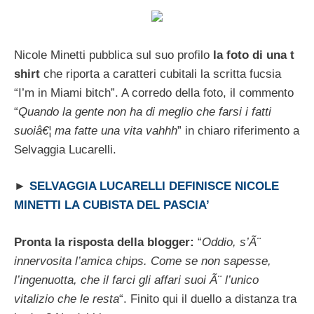
Nicole Minetti pubblica sul suo profilo
la foto di una t
shirt
che riporta a caratteri cubitali la scritta fucsia
“I’m in Miami bitch”. A corredo della foto, il commento
“
Quando la gente non ha di meglio che farsi i fatti
suoiâ€¦ ma fatte una vita vahhh
” in chiaro riferimento a
Selvaggia Lucarelli.
►
SELVAGGIA LUCARELLI DEFINISCE NICOLE
MINETTI LA CUBISTA DEL PASCIA’
Pronta la risposta della blogger:
“
Oddio, s’Ã¨
innervosita l’amica chips. Come se non sapesse,
l’ingenuotta, che il farci gli affari suoi Ã¨ l’unico
vitalizio che le resta
“. Finito qui il duello a distanza tra