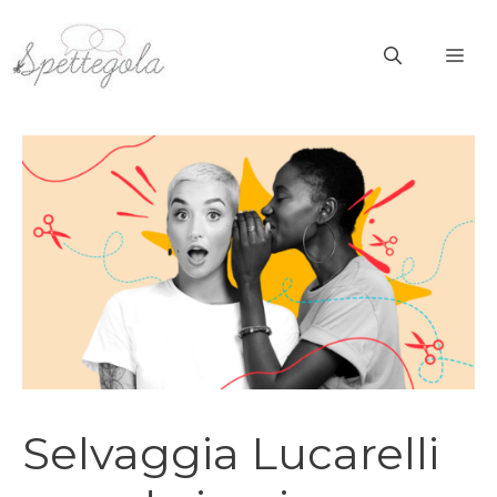
Vai
al
ME
contenuto
Selvaggia Lucarelli