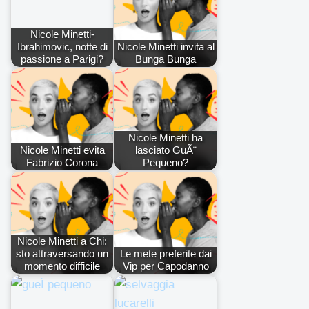
Nicole Minetti-
Ibrahimovic, notte di
Nicole Minetti invita al
passione a Parigi?
Bunga Bunga
Nicole Minetti ha
Nicole Minetti evita
lasciato GuÃ¨
Fabrizio Corona
Pequeno?
Nicole Minetti a Chi:
sto attraversando un
Le mete preferite dai
momento difficile
Vip per Capodanno