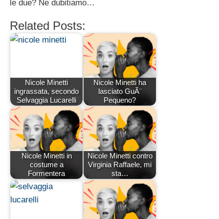
le due? Ne dubitiamo…
Related Posts:
Nicole Minetti
Nicole Minetti ha
ingrassata, secondo
lasciato GuÃ¨
Selvaggia Lucarelli
Pequeno?
Nicole Minetti in
Nicole Minetti contro
costume a
Virginia Raffaele, mi
Formentera
sta…