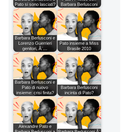
Pato si sono lasciati?
Barbara Berlusconi
Barbara Berlusconi e
Lorenzo Guerrieri
Pato insieme a Miss
genitori, Ã¨…
Brasile 2010
Barbara Berlusconi e
Pato di nuovo
Barbara Berlusconi
insieme: crisi finita?
incinta di Pato?
Alexandre Pato e
Barbara Berlusconi a
Barbara Berlusconi Ã¨