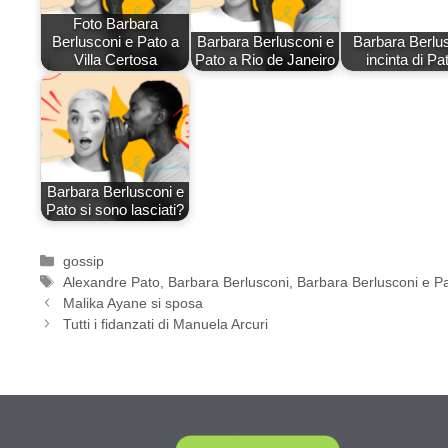
Foto Barbara
Berlusconi e Pato a
Barbara Berlusconi e
Barbara Berlu
Villa Certosa
Pato a Rio de Janeiro
incinta di Pa
Barbara Berlusconi e
Pato si sono lasciati?
Categorie
gossip
Tag
Alexandre Pato
,
Barbara Berlusconi
,
Barbara Berlusconi e P
Malika Ayane si sposa
Tutti i fidanzati di Manuela Arcuri