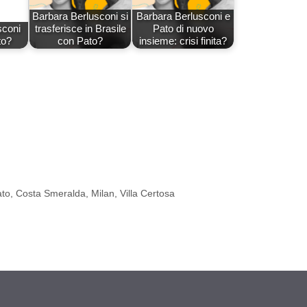
Barbara Berlusconi si
Barbara Berlusconi e
sconi
trasferisce in Brasile
Pato di nuovo
to?
con Pato?
insieme: crisi finita?
ato
,
Costa Smeralda
,
Milan
,
Villa Certosa