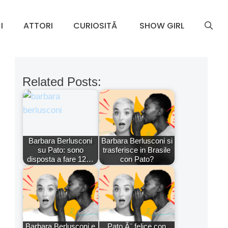
I
ATTORI
CURIOSITÃ
SHOW GIRL
Related Posts:
Barbara Berlusconi
Barbara Berlusconi si
su Pato: sono
trasferisce in Brasile
disposta a fare 12…
con Pato?
Barbara Berlusconi e
Pato Ã¨ felice con