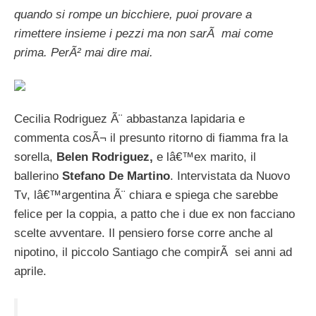
quando si rompe un bicchiere, puoi provare a
rimettere insieme i pezzi ma non sarÃ mai come
prima. PerÃ² mai dire mai.
Cecilia Rodriguez Ã¨ abbastanza lapidaria e
commenta cosÃ¬ il presunto ritorno di fiamma fra la
sorella,
Belen Rodriguez,
e lâ€™ex marito, il
ballerino
Stefano De Martino
. Intervistata da Nuovo
Tv, lâ€™argentina Ã¨ chiara e spiega che sarebbe
felice per la coppia, a patto che i due ex non facciano
scelte avventare. Il pensiero forse corre anche al
nipotino, il piccolo Santiago che compirÃ sei anni ad
aprile.