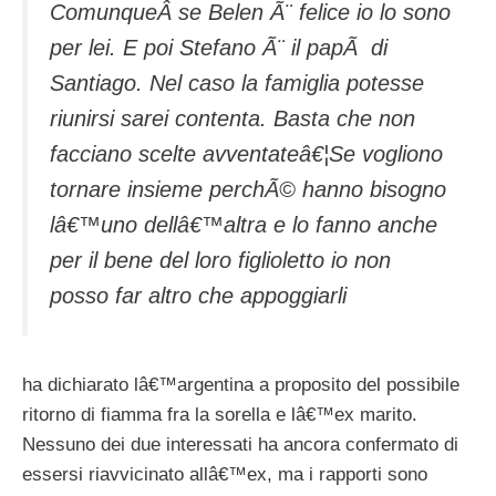
ComunqueÂ se Belen Ã¨ felice io lo sono
per lei. E poi Stefano Ã¨ il papÃ di
Santiago. Nel caso la famiglia potesse
riunirsi sarei contenta. Basta che non
facciano scelte avventateâ€¦Se vogliono
tornare insieme perchÃ© hanno bisogno
lâ€™uno dellâ€™altra e lo fanno anche
per il bene del loro figlioletto io non
posso far altro che appoggiarli
ha dichiarato lâ€™argentina a proposito del possibile
ritorno di fiamma fra la sorella e lâ€™ex marito.
Nessuno dei due interessati ha ancora confermato di
essersi riavvicinato allâ€™ex, ma i rapporti sono