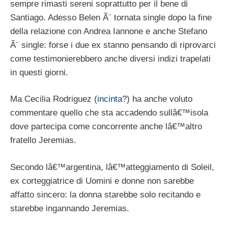
sempre rimasti sereni soprattutto per il bene di
Santiago. Adesso Belen Ã¨ tornata single dopo la fine
della relazione con Andrea Iannone e anche Stefano
Ã¨ single: forse i due ex stanno pensando di riprovarci
come testimonierebbero anche diversi indizi trapelati
in questi giorni.
Ma Cecilia Rodriguez (
incinta
?) ha anche voluto
commentare quello che sta accadendo sullâ€™isola
dove partecipa come concorrente anche lâ€™altro
fratello Jeremias.
Secondo lâ€™argentina, lâ€™atteggiamento di Soleil,
ex corteggiatrice di Uomini e donne non sarebbe
affatto sincero: la donna starebbe solo recitando e
starebbe ingannando Jeremias.