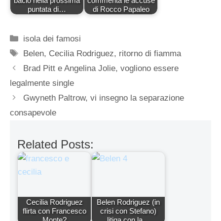
bacio nella prossima
commenta le accuse
puntata di…
di Rocco Papaleo
Categorie
isola dei famosi
Tag
Belen
,
Cecilia Rodriguez
,
ritorno di fiamma
Brad Pitt e Angelina Jolie, vogliono essere
legalmente single
Gwyneth Paltrow, vi insegno la separazione
consapevole
Related Posts:
Cecilia Rodriguez
Belen Rodriguez (in
flirta con Francesco
crisi con Stefano)
Monte?
litiga con la…