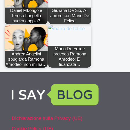
Daniel Mkongo e
Giuliana De Sio, Ã¨
Teresa Langella
amore con Mario De
nuova coppia?
Felice
Mario De Felice
Andrea Angelini
provoca Ramona
sbugiarda Ramona
Amodeo: E'
Amodeo: non mi ha…
fidanzata…
Dichiarazione sulla Privacy (UE)
Cookie Policy (UE)