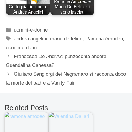
Ramona Amodeo e
Corteggiatrici contro
Mario De Felice si
Andrea Angelini
sono lasciati
Categorie
uomini-e-donne
Tag
andrea angelini
,
mario de felice
,
Ramona Amodeo
,
uomini e donne
Francesca De AndrÃ© punzecchia ancora
Guendalina Canessa?
Giuliano Sangiorgi dei Negramaro si racconta dopo
la morte del padre a Vanity Fair
Related Posts: