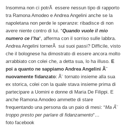
Insomma non ci potrÃ essere nessun tipo di rapporto
tra Ramona Amodeo e Andrea Angelini anche se la
napoletana non perde le speranze: ribadisce di non
avere niente contro di lui. “
Quando vuole il mio
numero ce l’ha
“, afferma con il sorriso sulle labbra.
Andrea Angelini tornerÃ sui suoi passi? Difficile, visto
che il bolognese ha dimostrato di essere ancora molto
arrabbiato con colei che, a detta sua, lo ha illuso.
E
poi a quanto ne sappiamo Andrea Angelini Ã¨
nuovamente fidanzato
: Ã¨ tornato insieme alla sua
ex storica, colei con la quale stava insieme prima di
partecipare a Uomini e donne di Maria De Filippi. E
anche Ramona Amodeo ammette di stare
frequentando una persona da un paio di mesi: “
Ma Ã¨
troppo presto per parlare di fidanzamento
“…
foto facebook