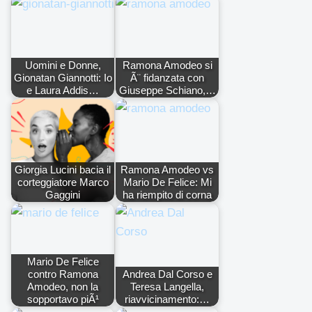
Uomini e Donne,
Ramona Amodeo si
Gionatan Giannotti: Io
Ã¨ fidanzata con
e Laura Addis…
Giuseppe Schiano,…
Giorgia Lucini bacia il
Ramona Amodeo vs
corteggiatore Marco
Mario De Felice: Mi
Gaggini
ha riempito di corna
Mario De Felice
contro Ramona
Andrea Dal Corso e
Amodeo, non la
Teresa Langella,
sopportavo piÃ¹
riavvicinamento:…