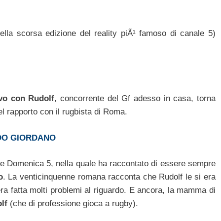
a scorsa edizione del reality piÃ¹ famoso di canale 5)
ivo con Rudolf
, concorrente del Gf adesso in casa, torna
del rapporto con il rugbista di Roma.
NDO GIORDANO
one Domenica 5, nella quale ha raccontato di essere sempre
o
. La venticinquenne romana racconta che Rudolf le si era
ra fatta molti problemi al riguardo. E ancora, la mamma di
olf
(che di professione gioca a rugby).