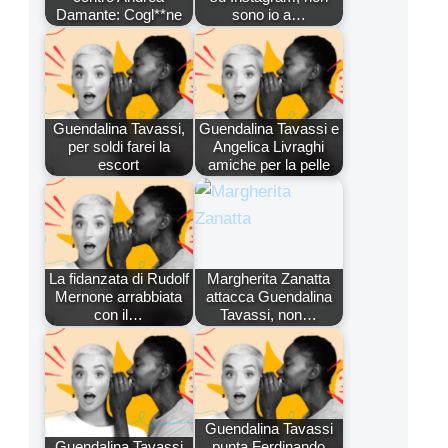
Damante: Cogl**ne
sono io a…
Guendalina Tavassi,
Guendalina Tavassi e
per soldi farei la
Angelica Livraghi
escort
amiche per la pelle
La fidanzata di Rudolf
Margherita Zanatta
Mernone arrabbiata
attacca Guendalina
con il…
Tavassi, non…
Guendalina Tavassi
Guendalina Tavassi
punta Ferdinando