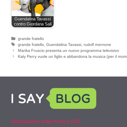
Guendalina Tavassi
contro Giordana Sali
Categorie
grande fratello
Tag
grande fratello
,
Guendalina Tavassi
,
rudolf mernone
Marika Fruscio presenta un nuovo programma televisivo
Katy Perry vuole un figlio e abbandona la musica (per il mo
Dichiarazione sulla Privacy (UE)