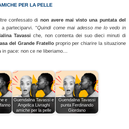
AMICHE PER LA PELLE
ltre confessato di
non avere mai visto una puntata del
a parteciparvi. “
Quindi come mai adesso me lo vedo in
alina Tavassi
che, non contenta dei suo dieci minuti di
asa del Grande Fratello
proprio per chiarire la situazione
a in pace: non ce ne liberiamo…
ne e
Guendalina Tavassi e
Guendalina Tavassi
 fanno
Angelica Livraghi
punta Ferdinando
amiche per la pelle
Giordano