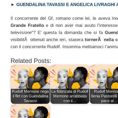
►
GUENDALINA TAVASSI E ANGELICA LIVRAGHI 
Il concorrente del Gf, romano come lei, le aveva ino
Grande Fratello
e di non aver mai avuto l’interesse 
televisione
“? E’ questa la domanda che si fa
Guend
visibilitÃ ottenuti anche ieri, stasera
tornerÃ nella c
con il concorrente Rudolf. Insomma mettiamoci l’anim
Related Posts:
Rudolf Mernone nega
La fidanzata di Rudolf
Rudolf Merno
il flirt con Guendalina
Mernone arrabbiata
Ilenia Pastorelli
Tavassi
con il…
pace al…