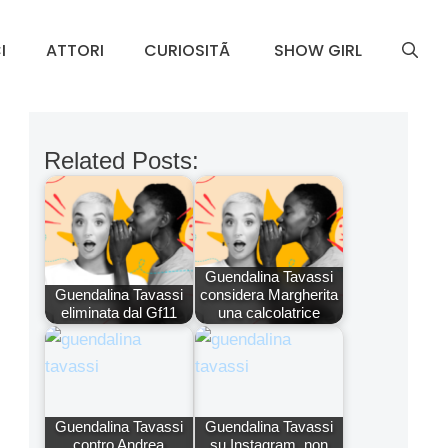
I
ATTORI
CURIOSITÃ
SHOW GIRL
Related Posts:
Guendalina Tavassi
Guendalina Tavassi
considera Margherita
eliminata dal Gf11
una calcolatrice
Guendalina Tavassi
Guendalina Tavassi
contro Andrea
su Instagram, non