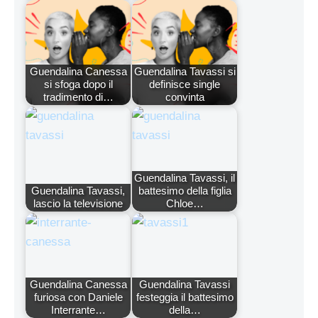
Guendalina Canessa
Guendalina Tavassi si
si sfoga dopo il
definisce single
tradimento di…
convinta
Guendalina Tavassi, il
Guendalina Tavassi,
battesimo della figlia
lascio la televisione
Chloe…
Guendalina Canessa
Guendalina Tavassi
furiosa con Daniele
festeggia il battesimo
Interrante…
della…