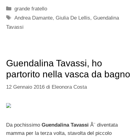
Categorie
grande fratello
Tag
Andrea Damante
,
Giulia De Lellis
,
Guendalina
Tavassi
Guendalina Tavassi, ho
partorito nella vasca da bagno
12 Gennaio 2016
di
Eleonora Costa
Da pochissimo
Guendalina Tavassi
Ã¨ diventata
mamma per la terza volta, stavolta del piccolo