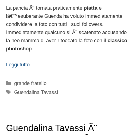
La pancia Ã¨ tornata praticamente
piatta
e
lâ€™esuberante Guenda ha voluto immediatamente
condividere la foto con tutti i suoi followers.
Immediatamente qualcuno si Ã¨ scatenato accusando
la neo mamma di aver ritoccato la foto con il
classico
photoshop.
Leggi tutto
Categorie
grande fratello
Tag
Guendalina Tavassi
Guendalina Tavassi Ã¨