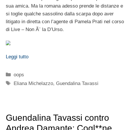
sua amica. Ma la romana adesso prende le distanze e
si toglie qualche sassolino dalla scarpa dopo aver
litigato in diretta con l’agente di Pamela Prati nel corso
di Live – Non Ã¨ la D’Urso.
Leggi tutto
Categorie
oops
Tag
Eliana Michelazzo
,
Guendalina Tavassi
Guendalina Tavassi contro
Andrea Damante: Cogl**ne