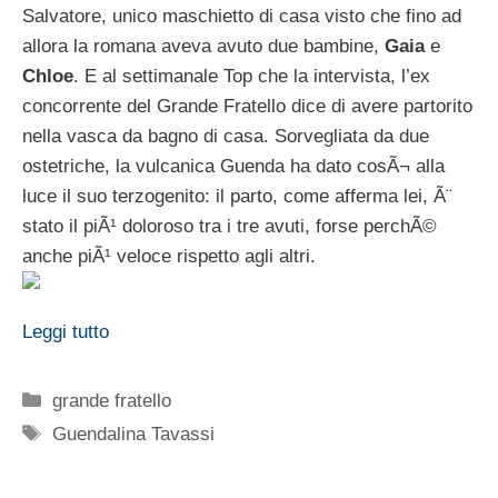
Salvatore, unico maschietto di casa visto che fino ad
allora la romana aveva avuto due bambine,
Gaia
e
Chloe
. E al settimanale Top che la intervista, l’ex
concorrente del Grande Fratello dice di avere partorito
nella vasca da bagno di casa. Sorvegliata da due
ostetriche, la vulcanica Guenda ha dato cosÃ¬ alla
luce il suo terzogenito: il parto, come afferma lei, Ã¨
stato il piÃ¹ doloroso tra i tre avuti, forse perchÃ©
anche piÃ¹ veloce rispetto agli altri.
Leggi tutto
Categorie
grande fratello
Tag
Guendalina Tavassi