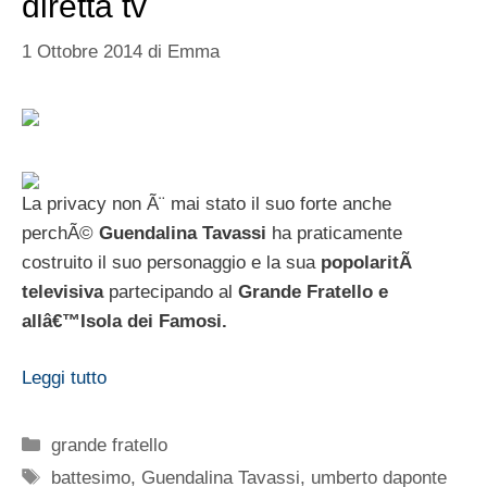
diretta tv
1 Ottobre 2014
di
Emma
La privacy non Ã¨ mai stato il suo forte anche
perchÃ©
Guendalina Tavassi
ha praticamente
costruito il suo personaggio e la sua
popolaritÃ
televisiva
partecipando al
Grande Fratello e
allâ€™Isola dei Famosi.
Leggi tutto
Categorie
grande fratello
Tag
battesimo
,
Guendalina Tavassi
,
umberto daponte