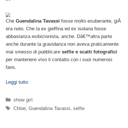
Che
Guendalina Tavassi
fosse molto esuberante, giÃ
era noto. Che la ex gieffina ed ex isolana fosse
abbastanza esibizionista, anche. Dâ€™altra parte
anche durante la gravidanza non aveva praticamente
mai smesso di pubblicare
selfie e scatti fotografici
per mantenere vivo il contatto con i suoi numerosi
fans.
Leggi tutto
Categorie
show girl
Tag
Chloe
,
Guendalina Tavassi
,
selfie