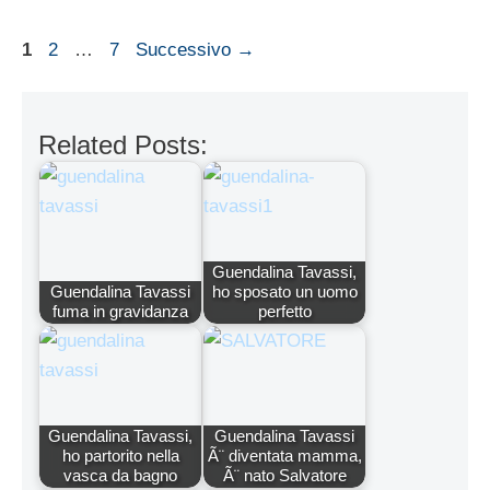
Pagina
Pagina
Pagina
1
2
…
7
Successivo
→
Related Posts:
Guendalina Tavassi,
Guendalina Tavassi
ho sposato un uomo
fuma in gravidanza
perfetto
Guendalina Tavassi,
Guendalina Tavassi
ho partorito nella
Ã¨ diventata mamma,
vasca da bagno
Ã¨ nato Salvatore