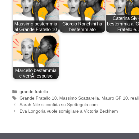
Caterina Sivi
Massimo bestemmia
Giorgio Ronchini ha
bestemmia al 
al Grande Fratello 10
bestemmiato
Fratello e
Marcello bestemmia
e verrÃ espulso
Categorie
grande fratello
Tag
Grande Fratello 10
,
Massimo Scattarella
,
Mauro GF 10
,
real
Sarah Nile si confida su Spettegola.com
Eva Longoria vuole somigliare a Victoria Beckham