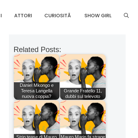
I
ATTORI
CURIOSITÃ
SHOW GIRL
Related Posts:
Daniel Mkongo e
Teresa Langella
Grande Fratello 11,
nuova coppia?
dubbi sul televoto
Strip tease di Mauro
Mauro Marin fa strage