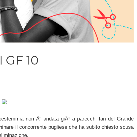
 GF 10
 bestemmia non Ã¨ andata giÃ¹ a parecchi fan del Grande
iminare il concorrente pugliese che ha subito chiesto scusa
eliminazione.