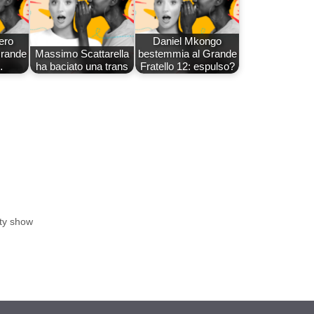
ero
Daniel Mkongo
Grande
Massimo Scattarella
bestemmia al Grande
…
ha baciato una trans
Fratello 12: espulso?
ity show