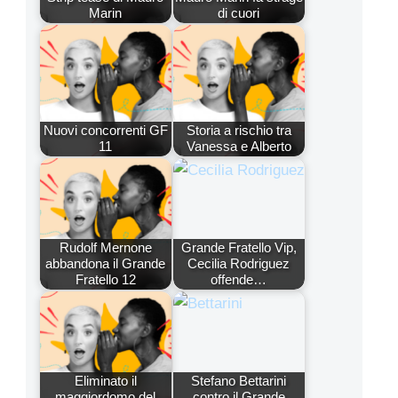
Marin
di cuori
Nuovi concorrenti GF
Storia a rischio tra
11
Vanessa e Alberto
Rudolf Mernone
Grande Fratello Vip,
abbandona il Grande
Cecilia Rodriguez
Fratello 12
offende…
Eliminato il
Stefano Bettarini
maggiordomo del
contro il Grande