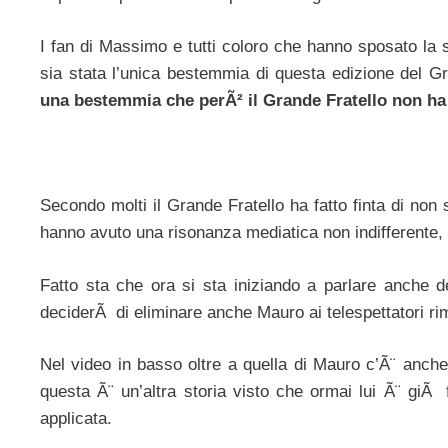
I fan di Massimo e tutti coloro che hanno sposato la s
sia stata l’unica bestemmia di questa edizione del G
una bestemmia che perÃ² il Grande Fratello non ha
Secondo molti il Grande Fratello ha fatto finta di no
hanno avuto una risonanza mediatica non indifferente, 
Fatto sta che ora si sta iniziando a parlare anche d
deciderÃ di eliminare anche Mauro ai telespettatori r
Nel video in basso oltre a quella di Mauro c’Ã¨ anch
questa Ã¨ un’altra storia visto che ormai lui Ã¨ giÃ 
applicata.