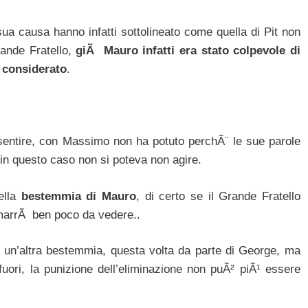
ua causa hanno infatti sottolineato come quella di Pit non
rande Fratello,
giÃ Mauro infatti era stato colpevole di
 considerato
.
n sentire, con Massimo non ha potuto perchÃ¨ le sue parole
in questo caso non si poteva non agire.
ella
bestemmia di Mauro
, di certo se il Grande Fratello
imarrÃ ben poco da vedere..
e un’altra bestemmia, questa volta da parte di George, ma
fuori, la punizione dell’eliminazione non puÃ² piÃ¹ essere