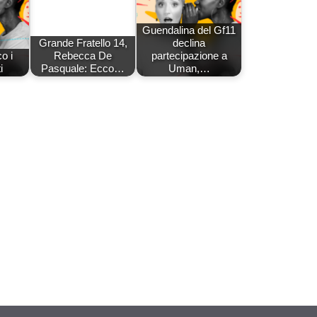
Guendalina del Gf11
Grande Fratello 14,
declina
o i
Rebecca De
partecipazione a
i
Pasquale: Ecco…
Uman,…