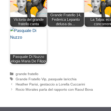
Grande Fratello 14,
Victoria del grande
Federica Lepanto
La Talpa: ecc
fratello canta
delusa da…
concorrent
Pasquale Di Nuzzo
elogia Maria De Filippi
Categorie
grande fratello
Tag
Grande Fratello Vip
,
pasquale laricchia
Heather Parisi, gestaccio a Lorella Cuccarini
Rocio Morales parla del rapporto con Raoul Bova