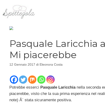
Vai
al
contenuto
Pasquale Laricchia a
Mi piacerebbe
12 Gennaio 2017
di
Eleonora Costa
Potrebbe esserci
Pasquale Laricchia
nella seconda e
piacerebbe, visto che la sua prima esperienza nel real
note) Ã¨ stata sicuramente positiva.