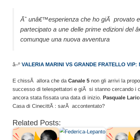
Ãˆ unâ€™esperienza che ho giÃ provato ed
partecipato a une delle prime edizioni del
comunque una nuova avventura
â–º
VALERIA MARINI VS GRANDE FRATELLO VIP:
E chissÃ allora che da
Canale 5
non gli arrivi la prop
successo di telespettatori e giÃ si stanno cercando i 
ancora stata fissata una data di inizio.
Pasquale Laric
Casa di CinecittÃ : sarÃ accontentato?
Related Posts: