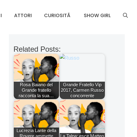
I
ATTORI
CURIOSITÃ
SHOW GIRL
Related Posts:
Rosa Baiano del
Grande Fratello Vip
Grande fratello
2017, Carmen Russo
racconta la sua…
concorrente
Lucrezia Lante della
Rovere ammette
La Talpa: esce Matteo