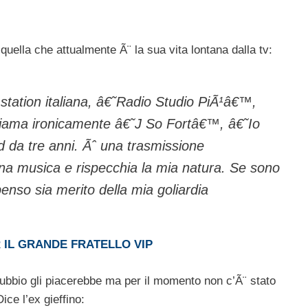
uella che attualmente Ã¨ la sua vita lontana dalla tv:
ation italiana, â€˜Radio Studio PiÃ¹â€™,
hiama ironicamente â€˜J So Fortâ€™, â€˜Io
da tre anni. Ãˆ una trasmissione
na musica e rispecchia la mia natura. Se sono
enso sia merito della mia goliardia
 IL GRANDE FRATELLO VIP
dubbio gli piacerebbe ma per il momento non c’Ã¨ stato
ce l’ex gieffino: