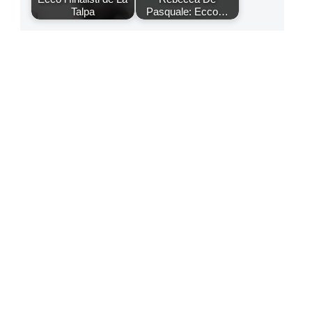
Talpa
Pasquale: Ecco…