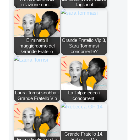
relazione con…
Tagliariol
Eliminato il
Grande Fratello Vip 3,
maggiordomo del
Sara Tommasi
Grande Fratello
concorrente?
Laura Torrisi snobba il
La Talpa: ecco i
Grande Fratello Vip
concorrenti
Grande Fratello 14,
Ecco i finalisti de La
Rebecca De