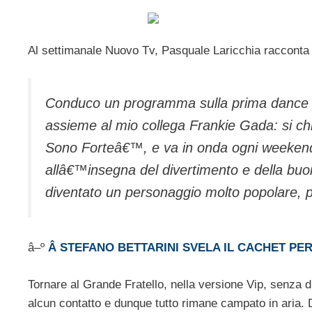
Al settimanale Nuovo Tv, Pasquale Laricchia racconta q
Conduco un programma sulla prima dance st
assieme al mio collega Frankie Gada: si c
Sono Forteâ€™, e va in onda ogni weekend 
allâ€™insegna del divertimento e della buo
diventato un personaggio molto popolare, p
â–º
Â STEFANO BETTARINI SVELA IL CACHET PER
Tornare al Grande Fratello, nella versione Vip, senza 
alcun contatto e dunque tutto rimane campato in aria. Di