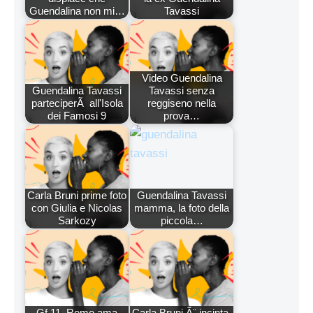
Guendalina non mi…
Tavassi
Video Guendalina
Guendalina Tavassi
Tavassi senza
parteciperÃ all'Isola
reggiseno nella
dei Famosi 9
prova…
Carla Bruni prime foto
Guendalina Tavassi
con Giulia e Nicolas
mamma, la foto della
Sarkozy
piccola…
Gf 11, Remo ama
Carla Bruni Ã¨ incinta,