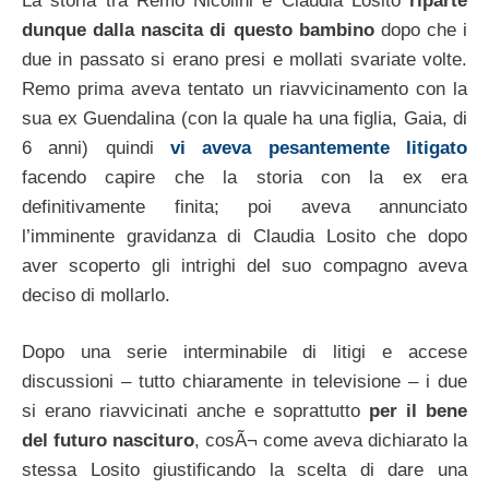
La storia tra Remo Nicolini e Claudia Losito
riparte
dunque dalla nascita di questo bambino
dopo che i
due in passato si erano presi e mollati svariate volte.
Remo prima aveva tentato un riavvicinamento con la
sua ex Guendalina (con la quale ha una figlia, Gaia, di
6 anni) quindi
vi aveva pesantemente litigato
facendo capire che la storia con la ex era
definitivamente finita; poi aveva annunciato
l’imminente gravidanza di Claudia Losito che dopo
aver scoperto gli intrighi del suo compagno aveva
deciso di mollarlo.
Dopo una serie interminabile di litigi e accese
discussioni – tutto chiaramente in televisione – i due
si erano riavvicinati anche e soprattutto
per il bene
del futuro nascituro
, cosÃ¬ come aveva dichiarato la
stessa Losito giustificando la scelta di dare una