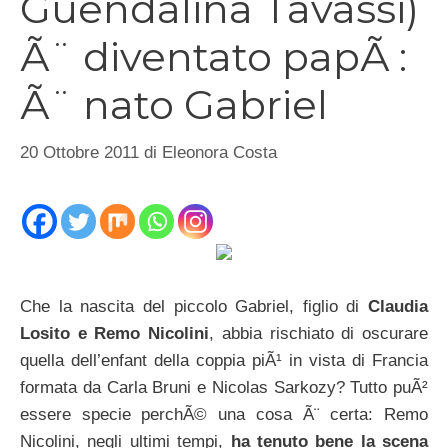
Guendalina Tavassi)
Ã¨ diventato papÃ :
Ã¨ nato Gabriel
20 Ottobre 2011
di
Eleonora Costa
Che la nascita del piccolo Gabriel, figlio di
Claudia
Losito e Remo Nicolini
, abbia rischiato di oscurare
quella dell’enfant della coppia piÃ¹ in vista di Francia
formata da Carla Bruni e Nicolas Sarkozy? Tutto puÃ²
essere specie perchÃ© una cosa Ã¨ certa: Remo
Nicolini, negli ultimi tempi,
ha tenuto bene la scena