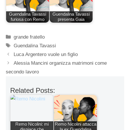
Guendalina Tavassi
Guendalina Tavassi
furiosa con Remo
presenta Gaia
Categorie
grande fratello
Tag
Guendalina Tavassi
Luca Argentero vuole un figlio
Alessia Mancini organizza matrimoni come
secondo lavoro
Related Posts:
Remo Nicolini: mi
Remo Nicolini attacca
dispiace che
la ex Guendalina