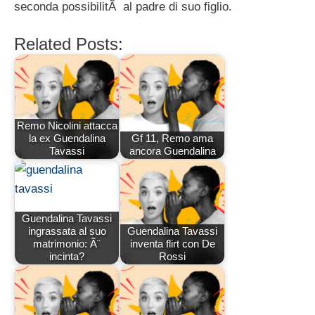
seconda possibilitÃ al padre di suo figlio.
Related Posts:
Remo Nicolini attacca
la ex Guendalina
Gf 11, Remo ama
Tavassi
ancora Guendalina
Guendalina Tavassi
ingrassata al suo
Guendalina Tavassi
matrimonio: Ã¨
inventa flirt con De
incinta?
Rossi