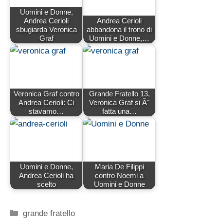
Uomini e Donne,
Andrea Cerioli
Andrea Cerioli
sbugiarda Veronica
abbandona il trono di
Graf
Uomini e Donne,…
Veronica Graf contro
Grande Fratello 13,
Andrea Cerioli: Ci
Veronica Graf si Ã¨
stavamo…
fatta una…
Uomini e Donne,
Maria De Filippi
Andrea Cerioli ha
contro Noemi a
scelto
Uomini e Donne
Categorie
grande fratello