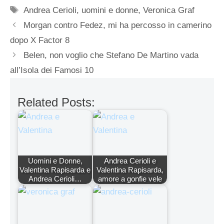
Tag
Andrea Cerioli
,
uomini e donne
,
Veronica Graf
Morgan contro Fedez, mi ha percosso in camerino
dopo X Factor 8
Belen, non voglio che Stefano De Martino vada
all’Isola dei Famosi 10
Related Posts:
Uomini e Donne,
Andrea Cerioli e
Valentina Rapisarda e
Valentina Rapisarda,
Andrea Cerioli…
amore a gonfie vele