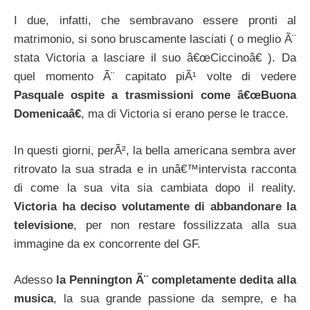
I due, infatti, che sembravano essere pronti al
matrimonio, si sono bruscamente lasciati ( o meglio Ã¨
stata Victoria a lasciare il suo â€œCiccinoâ€ ). Da
quel momento Ã¨ capitato piÃ¹ volte di vedere
Pasquale ospite a trasmissioni come â€œBuona
Domenicaâ€
, ma di Victoria si erano perse le tracce.
In questi giorni, perÃ², la bella americana sembra aver
ritrovato la sua strada e in unâ€™intervista racconta
di come la sua vita sia cambiata dopo il reality.
Victoria ha deciso volutamente di abbandonare la
televisione
, per non restare fossilizzata alla sua
immagine da ex concorrente del GF.
Adesso
la Pennington Ã¨ completamente dedita alla
musica
, la sua grande passione da sempre, e ha