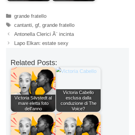
Categorie
grande fratello
Tag
cantanti
,
gf
,
grande fratello
Antonella Clerici Ã¨ incinta
Lapo Elkan: estate sexy
Related Posts:
Victoria Cabello
Victoria Silvstedt al
esclusa dalla
mare eletta foto
conduzione di The
dell'anno
Voice?