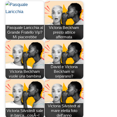
Pasquale Laricchia al
Victoria Beckham
Grande Fratello Vip?
presto attrice
Mi piacerebbe
affermata
David e Victoria
Victoria Beckham
Beckham si
vuole una bambina
separano?
Victoria Silvstedt al
Victoria Silvstedt sale
mare eletta foto
in barca...cosÃ¬!
dell'anno