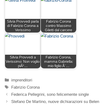
Silvia Provvedi parla
Fabrizio Corona
di Fabrizio Corona a
contro Massimo
Verissimo
Giletti dal carcere
Silvia Provvedi a
Fabrizio Corona,
Verissimo: Non voglio
mamma Gabriella:
piÃ¹…
mio figlio Ã¨…
Categorie
imprenditori
Tag
Fabrizio Corona
Federica Pellegrini, sono felicemente single
Stefano De Martino, nuove dichiarazioni su Belen