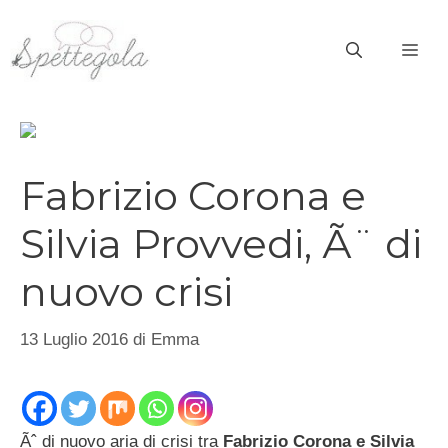
Vai
al
ME
contenuto
Fabrizio Corona e
Silvia Provvedi, Ã¨ di
nuovo crisi
13 Luglio 2016
di
Emma
Ãˆ di nuovo aria di crisi tra
Fabrizio Corona e Silvia