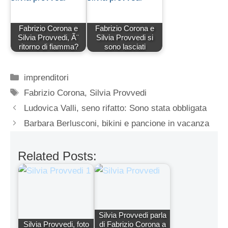
Fabrizio Corona e
Fabrizio Corona e
Silvia Provvedi, Ã¨
Silvia Provvedi si
ritorno di fiamma?
sono lasciati
Categorie
imprenditori
Tag
Fabrizio Corona
,
Silvia Provvedi
Ludovica Valli, seno rifatto: Sono stata obbligata
Barbara Berlusconi, bikini e pancione in vacanza
Related Posts:
Silvia Provvedi parla
Silvia Provvedi, foto
di Fabrizio Corona a