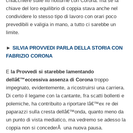
chiacchiere sulle liti notturne con Corona: ma se la
chiave del loro equilibrio di coppia stava anche nel
condividere lo stesso tipo di lavoro con orari poco
prevedibili e valigia in mano, a tutto ci sarebbe un
limite.
►
SILVIA PROVVEDI PARLA DELLA STORIA CON
FABRIZIO CORONA
E
la Provvedi si starebbe lamentando
dellâ€™eccessiva assenza di Corona
troppo
impegnato, evidentemente, a ricostruirsi una carriera.
Di certo il legame con la cantante, fra scatti bollenti e
polemiche, ha contribuito a riportare lâ€™ex re dei
paparazzi sulla cresta dellâ€™onda, quanto meno da
un punto di vista mediatico, ma vedremo se adesso la
coppia non si concederÃ una nuova pausa.