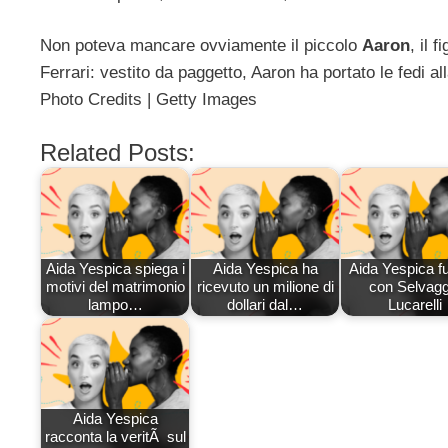
Non poteva mancare ovviamente il piccolo
Aaron
, il 
Ferrari: vestito da paggetto, Aaron ha portato le fedi 
Photo Credits | Getty Images
Related Posts:
Aida Yespica spiega i
Aida Yespica ha
Aida Yespica f
motivi del matrimonio
ricevuto un milione di
con Selvagg
lampo…
dollari dal…
Lucarelli
Aida Yespica
racconta la veritÃ sul