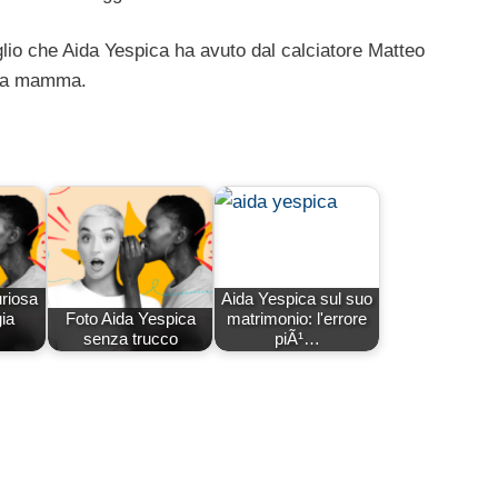
figlio che Aida Yespica ha avuto dal calciatore Matteo
alla mamma.
uriosa
Aida Yespica sul suo
ia
Foto Aida Yespica
matrimonio: l'errore
senza trucco
piÃ¹…