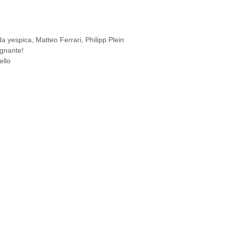
da yespica
,
Matteo Ferrari
,
Philipp Plein
agnante!
ello