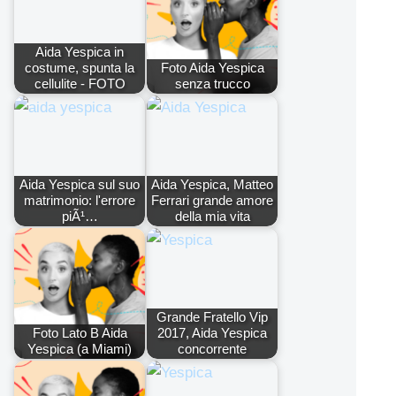
Aida Yespica in
costume, spunta la
Foto Aida Yespica
cellulite - FOTO
senza trucco
Aida Yespica sul suo
Aida Yespica, Matteo
matrimonio: l'errore
Ferrari grande amore
piÃ¹…
della mia vita
Grande Fratello Vip
Foto Lato B Aida
2017, Aida Yespica
Yespica (a Miami)
concorrente