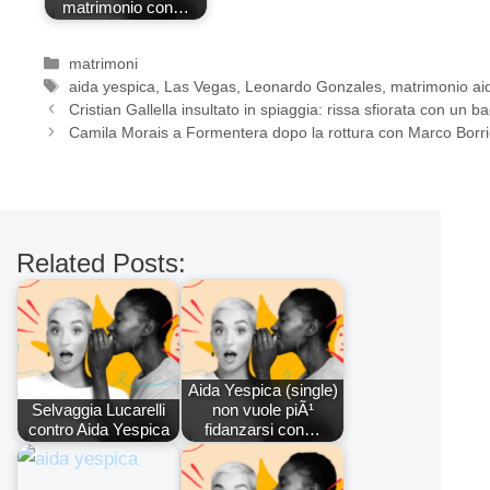
matrimonio con…
Categorie
matrimoni
Tag
aida yespica
,
Las Vegas
,
Leonardo Gonzales
,
matrimonio ai
Cristian Gallella insultato in spiaggia: rissa sfiorata con un b
Camila Morais a Formentera dopo la rottura con Marco Borri
Related Posts:
Aida Yespica (single)
Selvaggia Lucarelli
non vuole piÃ¹
contro Aida Yespica
fidanzarsi con…