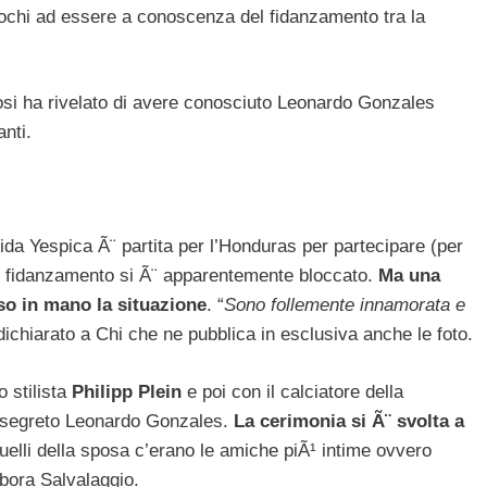
pochi ad essere a conoscenza del fidanzamento tra la
mosi ha rivelato di avere conosciuto Leonardo Gonzales
nti.
Aida Yespica Ã¨ partita per l’Honduras per partecipare (per
 il fidanzamento si Ã¨ apparentemente bloccato.
Ma una
eso in mano la situazione
. “
Sono follemente innamorata e
 dichiarato a Chi che ne pubblica in esclusiva anche le foto.
o stilista
Philipp Plein
e poi con il calciatore della
an segreto Leonardo Gonzales.
La cerimonia si Ã¨ svolta a
uelli della sposa c’erano le amiche piÃ¹ intime ovvero
ebora Salvalaggio.