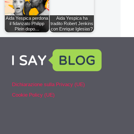
Aida Yespica perdona
Aida Yespica ha
il fidanzato Philipp
tradito Robert Jenkins
Plein dopo…
con Enrique Iglesias?
Dichiarazione sulla Privacy (UE)
Cookie Policy (UE)