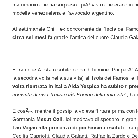
matrimonio che ha sorpreso i piÃ¹ visto che erano in 
modella venezuelana e l’avvocato argentino.
Al settimanale Chi, l’ex concorrente dell’Isola dei Fa
circa sei mesi fa
grazie l’amica del cuore Claudia Gala
E tra i due Ã¨ stato subito colpo di fulmine. Poi perÃ² 
la secodna volta nella sua vita) all’Isola dei Famosi e
volta rientrata in Italia Aida Yespica ha subito ripr
convinta di aver trovato lâ€™uomo della mia vita
“, ha
E cosÃ¬, mentre il gossip la voleva flirtare prima con l
Germania
Mesut Ozil
, lei meditava di sposare in gr
Las Vegas alla presenza di pochissimi invitati:
tra q
Cecilia Capriotti, Claudia Galanti, Raffaella Zardo e D