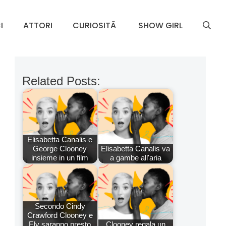
I
ATTORI
CURIOSITÃ
SHOW GIRL
Related Posts:
Elisabetta Canalis e
George Clooney
Elisabetta Canalis va
insieme in un film
a gambe all'aria
Secondo Cindy
Crawford Clooney e
Ely saranno presto
Clooney regala un