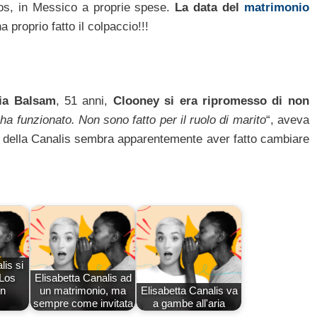
bos, in Messico a proprie spese.
La data del
matrimonio
a proprio fatto il colpaccio!!!
lia Balsam
, 51 anni,
Clooney si era ripromesso di non
a funzionato. Non sono fatto per il ruolo di marito
“, aveva
ino della Canalis sembra apparentemente aver fatto cambiare
lis si
 Los
Elisabetta Canalis ad
on
un matrimonio, ma
Elisabetta Canalis va
sempre come invitata
a gambe all'aria