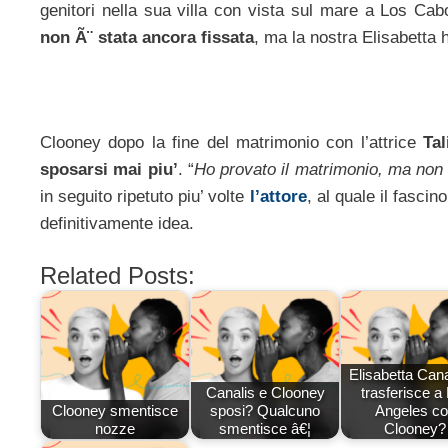
genitori nella sua villa con vista sul mare a Los Ca
non Ã¨ stata ancora fissata
, ma la nostra Elisabetta h
Clooney dopo la fine del matrimonio con l’attrice
Ta
sposarsi mai piu’
. “
Ho provato il matrimonio, ma non h
in seguito ripetuto piu’ volte
l’attore
, al quale il fasc
definitivamente idea.
Related Posts:
Elisabetta Cana
Canalis e Clooney
trasferisce a
Clooney smentisce
sposi? Qualcuno
Angeles c
nozze
smentisce â€¦
Clooney?