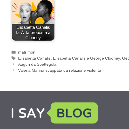
Elisabetta Canalis
farÃ la proposta a
Clooney
Categorie
matrimoni
Tag
Elisabetta Canalis
,
Elisabetta Canalis e George Clooney
,
Geo
Auguri da Spettegola
Valeria Marina scappata da relazione violenta