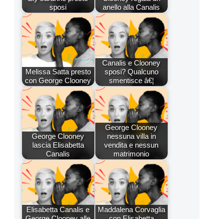
sposi
anello alla Canalis
Canalis e Clooney
Melissa Satta presto
sposi? Qualcuno
con George Clooney
smentisce â€¦
George Clooney
George Clooney
nessuna villa in
lascia Elisabetta
vendita e nessun
Canalis
matrimonio
Elisabetta Canalis e
Maddalena Corvaglia
George Clooney alle
con Elisabetta