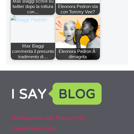
Max Biaggi scrive su
twitter dopo la rottura
Eleonora Pedron sta
con…
con Tommy Vee?
Max Biaggi
commenta il presunto
Eleonora Pedron Ã¨
tradimento di…
dimagrita
Dichiarazione sulla Privacy (UE)
Cookie Policy (UE)