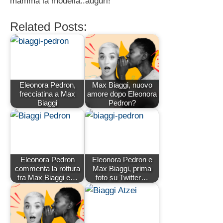
mamma la modella..auguri!
Related Posts:
Eleonora Pedron,
Max Biaggi, nuovo
frecciatina a Max
amore dopo Eleonora
Biaggi
Pedron?
Eleonora Pedron
Eleonora Pedron e
commenta la rottura
Max Biaggi, prima
tra Max Biaggi e…
foto su Twitter…