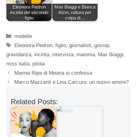
Eleonora Pedron
Max Biaggi e Bianca
incinta del secondo
Atzei, rottura per
figlio
colpa di…
Categorie
modelle
Tag
Eleonora Pedron
,
figlio
,
giornalisti
,
gossip
,
gravidanza
,
incinta
,
intervista
,
mamma
,
Max Biaggi
,
miss italia
,
pilota
Marina Ripa di Meana si confessa
Marco Mazzanti e Lina Carcuro: un nuovo amore?
Related Posts: