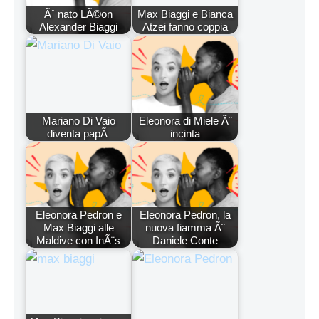
Ãˆ nato LÃ©on
Max Biaggi e Bianca
Alexander Biaggi
Atzei fanno coppia
Mariano Di Vaio
Eleonora di Miele Ã¨
diventa papÃ
incinta
Eleonora Pedron e
Eleonora Pedron, la
Max Biaggi alle
nuova fiamma Ã¨
Maldive con InÃ¨s
Daniele Conte