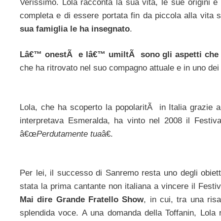
Verissimo. Lola racconta la sua vita, le sue origini e
completa e di essere portata fin da piccola alla vita
sua famiglia le ha insegnato
.
Lâ€™ onestÃ e lâ€™ umiltÃ sono gli aspetti che l
che ha ritrovato nel suo compagno attuale e in uno dei 
Lola, che ha scoperto la popolaritÃ in Italia grazie
interpretava Esmeralda, ha vinto nel 2008 il Festi
â€œ
Perdutamente tua
â€.
Per lei, il successo di Sanremo resta uno degli obietti
stata la prima cantante non italiana a vincere il Festi
Mai dire Grande Fratello Show
, in cui, tra una ri
splendida voce. A una domanda della Toffanin, Lola r