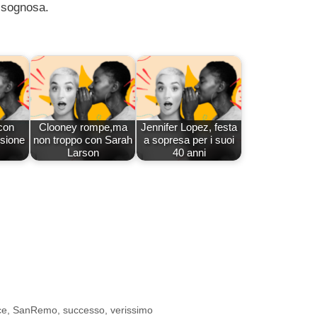
bisognosa.
con
Clooney rompe,ma
Jennifer Lopez, festa
sione
non troppo con Sarah
a sopresa per i suoi
Larson
40 anni
ce
,
SanRemo
,
successo
,
verissimo