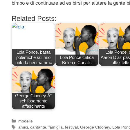
bimbo e di continuare ad esibirsi per aiutare la gente 
Related Posts:
Lola Ponce, basta
Lola Ponce, 
polemiche sul mio
Lola Ponce critica
Aaron Diaz pas
look da neomamma
Belen e Canalis
alle stelle
George Clooney Ã¨
schifosamente
affascinante
Categorie
modelle
Tag
amici
,
cantante
,
famiglia
,
festival
,
George Clooney
,
Lola Pon