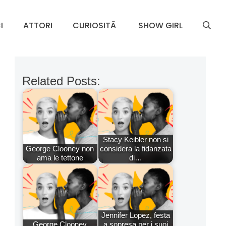
I
ATTORI
CURIOSITÃ
SHOW GIRL
Related Posts:
Stacy Keibler non si
George Clooney non
considera la fidanzata
ama le tettone
di…
Jennifer Lopez, festa
George Clooney
a sopresa per i suoi