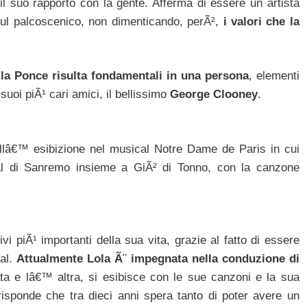
 il suo rapporto con la gente. Afferma di essere un artista
 sul palcoscenico, non dimenticando, perÃ²,
i valori che la
a Ponce risulta fondamentali in una persona
, elementi
suoi piÃ¹ cari amici, il bellissimo
George Clooney
.
 allâ€™ esibizione nel musical Notre Dame de Paris in cui
val di Sanremo insieme a GiÃ² di Tonno, con la canzone
vi piÃ¹ importanti della sua vita, grazie al fatto di essere
val.
Attualmente Lola Ã¨ impegnata nella conduzione di
sata e lâ€™ altra, si esibisce con le sue canzoni e la sua
isponde che tra dieci anni spera tanto di poter avere un