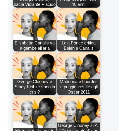
bacia Violante Placido
40 anni
Elisabetta Canalis va
Lola Ponce critica
a gambe all'aria
Belen e Canalis
George Clooney e
Madonna e Lourdes
Stacy Keibler sono in
le peggio vestite agli
crisi?
Oscar 2011
George Clooney si Ã¨
Melissa Satta presto
â€œaccasatoâ€ con