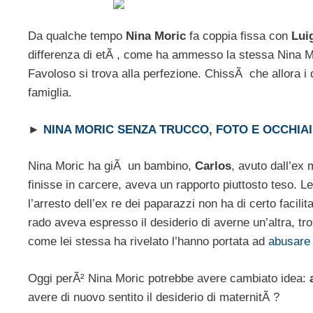
Da qualche tempo
Nina Moric
fa coppia fissa con
Luig
differenza di etÃ , come ha ammesso la stessa Nina Mo
Favoloso si trova alla perfezione. ChissÃ che allora i 
famiglia.
►
NINA MORIC SENZA TRUCCO, FOTO E OCCHIAI
Nina Moric ha giÃ un bambino,
Carlos
, avuto dall’ex
finisse in carcere, aveva un rapporto piuttosto teso. 
l’arresto dell’ex re dei paparazzi non ha di certo facil
rado aveva espresso il desiderio di averne un’altra, tr
come lei stessa ha rivelato l’hanno portata ad
abusare 
Oggi perÃ² Nina Moric potrebbe avere cambiato idea:
avere di nuovo sentito il desiderio di maternitÃ ?