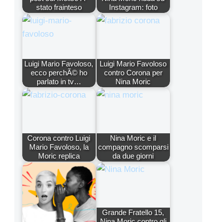
stato frainteso
Instagram: foto
Luigi Mario Favoloso,
Luigi Mario Favoloso
ecco perchÃ© ho
contro Corona per
parlato in tv…
Nina Moric
Corona contro Luigi
Nina Moric e il
Mario Favoloso, la
compagno scomparsi
Moric replica
da due giorni
Grande Fratello 15,
Nina Moric contro gli