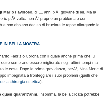
i Mario Favoloso
, di 11 anni piÃ¹ giovane di lei. Ma la
ric piÃ¹ volte, non Ã¨ proprio un problema e con
due non abbiano deciso di bruciare le tappe allargando la
E IN BELLA MOSTRA
 marito Fabrizio Corona con il quale anche prima che lui
Le cose sembrano essere migliorate negli ultimi tempi ma
itato le cose. Dopo la prima gravidanza, perÃ², Nina Moric di
oppo impegnata a fronteggiare i suoi problemi (quelli che
della chirurgia estetica
).
a quasi quarant’anni
, insomma, la bella croata potrebbe