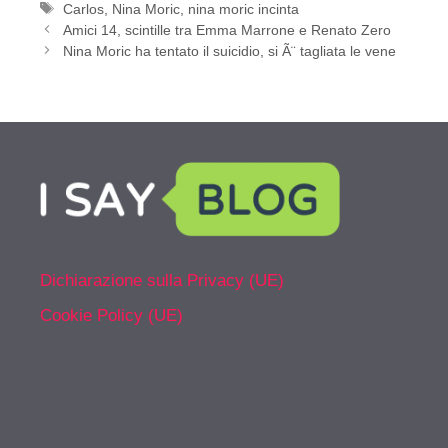
Tag
Carlos
,
Nina Moric
,
nina moric incinta
Amici 14, scintille tra Emma Marrone e Renato Zero
Nina Moric ha tentato il suicidio, si Ã¨ tagliata le vene
Dichiarazione sulla Privacy (UE)
Cookie Policy (UE)