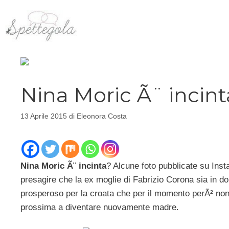
Vai
al
contenuto
Nina Moric Ã¨ incin
13 Aprile 2015
di
Eleonora Costa
Nina Moric Ã¨ incinta
? Alcune foto pubblicate su Ins
presagire che la ex moglie di Fabrizio Corona sia in 
prosperoso per la croata che per il momento perÃ² non 
prossima a diventare nuovamente madre.