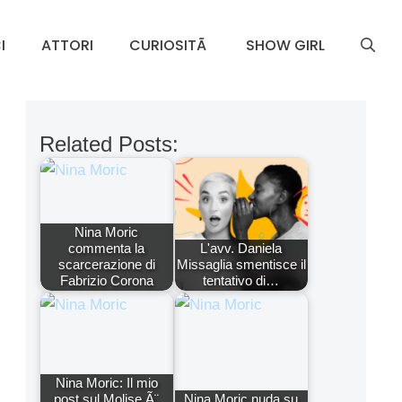
I
ATTORI
CURIOSITÃ
SHOW GIRL
Related Posts:
Nina Moric
commenta la
L'avv. Daniela
scarcerazione di
Missaglia smentisce il
Fabrizio Corona
tentativo di…
Nina Moric: Il mio
post sul Molise Ã¨
Nina Moric nuda su