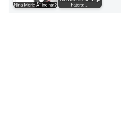
Nina Moric Ã¨ incinta?
haters:…