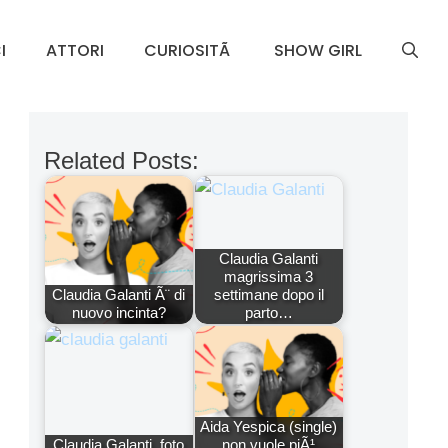
I
ATTORI
CURIOSITÃ
SHOW GIRL
Related Posts:
Claudia Galanti
magrissima 3
Claudia Galanti Ã¨ di
settimane dopo il
nuovo incinta?
parto…
Aida Yespica (single)
Claudia Galanti, foto
non vuole piÃ¹