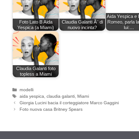
Aida Yespica e 
Foto Lato B Aida
Claudia Galanti Ã¨ di
Romeo, parla la
Yespica (a Miami)
nuovo incinta?
lui:…
Claudia Galanti foto
topless a Miami
Categorie
modelli
Tag
aida yespica
,
claudia galanti
,
Miami
Giorgia Lucini bacia il corteggiatore Marco Gaggini
Foto nuova casa Britney Spears