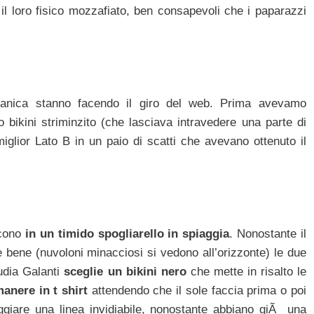
l loro fisico mozzafiato, ben consapevoli che i paparazzi
remanica stanno facendo il giro del web. Prima avevamo
 bikini striminzito (che lasciava intravedere una parte di
iglior Lato B in un paio di scatti che avevano ottenuto il
scono
in un timido spogliarello in spiaggia
. Nonostante il
 bene (nuvoloni minacciosi si vedono all’orizzonte) le due
udia Galanti
sceglie un bikini nero
che mette in risalto le
manere in t shirt
attendendo che il sole faccia prima o poi
giare una linea invidiabile, nonostante abbiano giÃ una