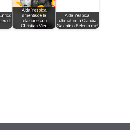
Aida Yespica
Enrico
smentisce la
Aida Yespica,
 ex di
relazione con
ultimatum a Claudia
Christian Vieri
Galanti: o Belen o me!