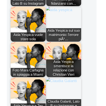
Lato B su Instagram
fidanzarsi con…
Aida Yespica sul suo
Aida Yespica vuole
matrimonio: l'errore
stare sola
piÃ¹…
Aida Yespica
smentisce la
Foto Mara Carfagna
relazione con
in spiaggia a Miami
Christian Vieri
Claudia Galanti, Lato
Aida Yespica e Teo
B su Instagram e