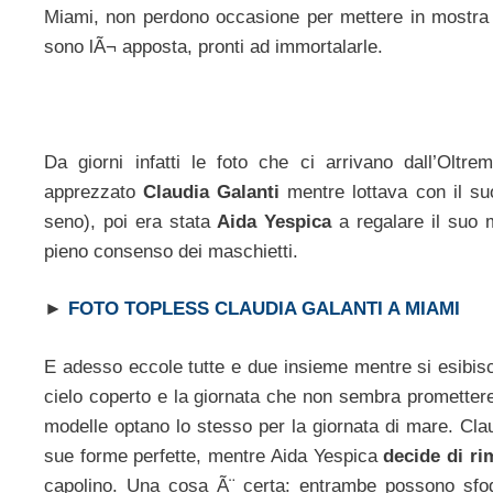
Miami, non perdono occasione per mettere in mostra i
sono lÃ¬ apposta, pronti ad immortalarle.
Da giorni infatti le foto che ci arrivano dall’Olt
apprezzato
Claudia Galanti
mentre lottava con il suo
seno), poi era stata
Aida Yespica
a regalare il suo m
pieno consenso dei maschietti.
►
FOTO TOPLESS CLAUDIA GALANTI A MIAMI
E adesso eccole tutte e due insieme mentre si esibi
cielo coperto e la giornata che non sembra promettere
modelle optano lo stesso per la giornata di mare. Cla
sue forme perfette, mentre Aida Yespica
decide di ri
capolino. Una cosa Ã¨ certa: entrambe possono sfog