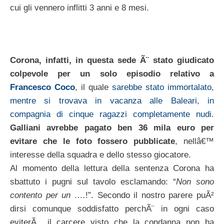
cui gli vennero inflitti 3 anni e 8 mesi.
Corona, infatti, in questa sede Ã¨ stato giudicato
colpevole per un solo episodio relativo a
Francesco Coco
, il quale
sarebbe stato immortalato,
mentre si trovava in vacanza alle Baleari, in
compagnia di cinque ragazzi completamente nudi
.
Galliani avrebbe pagato ben 36 mila euro per
evitare che le foto fossero pubblicate
, nellâ€™
interesse della squadra e dello stesso giocatore.
Al momento della lettura della sentenza Corona ha
sbattuto i pugni sul tavolo esclamando: “
Non sono
contento per un ….
!”. Secondo il nostro parere puÃ²
dirsi comunque soddisfatto perchÃ¨ in ogni caso
eviterÃ il carcere visto che la condanna non ha