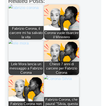
Related Posts:
Fabrizio Corona, il
carcere mi ha salvato
Corona vuole risarcire
la vita
il Ministero
Lele Mora lancia un
Chiesti 7 anni di
messaggio a Fabrizio
carcere per Fabrizio
Corona
Corona
Fabrizio Corona, che
Fabrizio Corona non
paura! "Silvia, questa