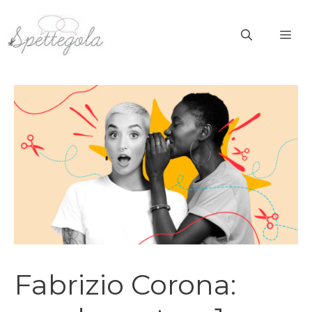
Vai
al
ME
contenuto
Fabrizio Corona: