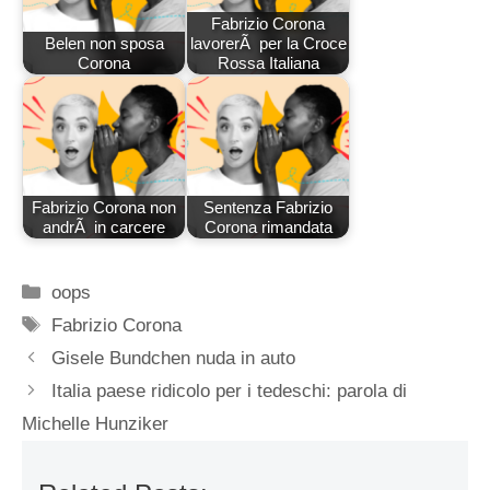
Fabrizio Corona
Belen non sposa
lavorerÃ per la Croce
Corona
Rossa Italiana
Fabrizio Corona non
Sentenza Fabrizio
andrÃ in carcere
Corona rimandata
Categorie
oops
Tag
Fabrizio Corona
Gisele Bundchen nuda in auto
Italia paese ridicolo per i tedeschi: parola di
Michelle Hunziker