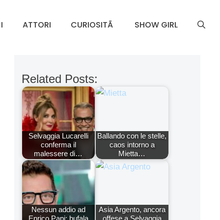
I
ATTORI
CURIOSITÃ
SHOW GIRL
Related Posts:
Selvaggia Lucarelli
Ballando con le stelle,
conferma il
caos intorno a
malessere di…
Mietta…
Nessun addio ad
Asia Argento, ancora
Enrico Papi: bufala
offese a Selvaggia