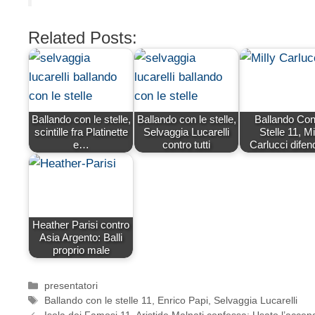
Related Posts:
Ballando con le stelle,
Ballando con le stelle,
Ballando Con
scintille fra Platinette
Selvaggia Lucarelli
Stelle 11, Mi
e…
contro tutti
Carlucci dife
Heather Parisi contro
Asia Argento: Balli
proprio male
Categorie
presentatori
Tag
Ballando con le stelle 11
,
Enrico Papi
,
Selvaggia Lucarelli