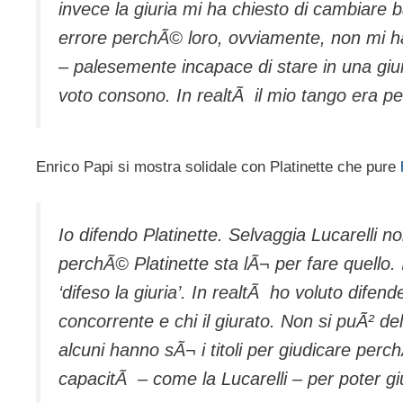
invece la giuria mi ha chiesto di cambiare
errore perchÃ© loro, ovviamente, non mi ha
– palesemente incapace di stare in una gi
voto consono. In realtÃ il mio tango era pe
Enrico Papi si mostra solidale con Platinette che pure
Io difendo Platinette. Selvaggia Lucarelli n
perchÃ© Platinette sta lÃ¬ per fare quello
‘difeso la giuria’. In realtÃ ho voluto difende
concorrente e chi il giurato. Non si puÃ² del
alcuni hanno sÃ¬ i titoli per giudicare perc
capacitÃ – come la Lucarelli – per poter g