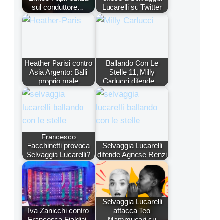
sul conduttore…
Lucarelli su Twitter
Heather Parisi contro
Ballando Con Le
Asia Argento: Balli
Stelle 11, Milly
proprio male
Carlucci difende…
Francesco
Facchinetti provoca
Selvaggia Lucarelli
Selvaggia Lucarelli?
difende Agnese Renzi
Selvaggia Lucarelli
Iva Zanicchi contro
attacca Teo
Francesca Fialdini,
Mammucari su