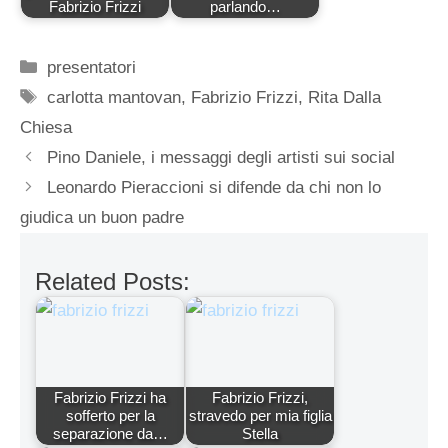
Fabrizio Frizzi
parlando…
Categorie
presentatori
Tag
carlotta mantovan
,
Fabrizio Frizzi
,
Rita Dalla
Chiesa
Pino Daniele, i messaggi degli artisti sui social
Leonardo Pieraccioni si difende da chi non lo
giudica un buon padre
Related Posts:
Fabrizio Frizzi ha
Fabrizio Frizzi,
sofferto per la
stravedo per mia figlia
separazione da…
Stella