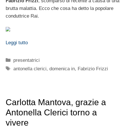
Fabrizio Frizzi
, scomparso di recente a causa di una
brutta malattia. Ecco che cosa ha detto la popolare
conduttrice Rai.
Leggi tutto
Categorie
presentatrici
Tag
antonella clerici
,
domenica in
,
Fabrizio Frizzi
Carlotta Mantova, grazie a
Antonella Clerici torno a
vivere