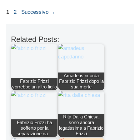
Pagina
Pagina
1
2
Successivo
→
Related Posts:
Amadeus ricorda
Fabrizio Frizzi
Fabrizio Frizzi dopo la
vorrebbe un altro figlio
sua morte
Rita Dalla Chiesa,
Fabrizio Frizzi ha
sono ancora
sofferto per la
legatissima a Fabrizio
separazione da…
Frizzi