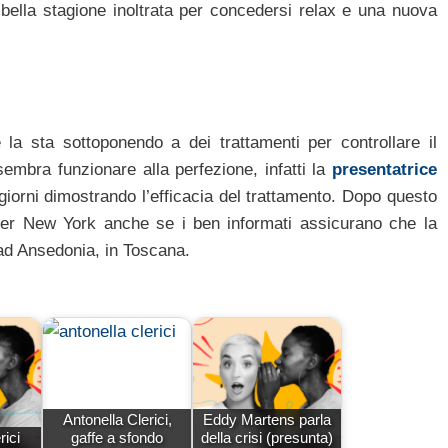
 bella stagione inoltrata per concedersi relax e una nuova
la sta sottoponendo a dei trattamenti per controllare il
sembra funzionare alla perfezione, infatti la
presentatrice
iorni dimostrando l’efficacia del trattamento. Dopo questo
per New York anche se i ben informati assicurano che la
 ad Ansedonia, in Toscana.
Antonella Clerici,
Eddy Martens parla
rici
gaffe a sfondo
della crisi (presunta)