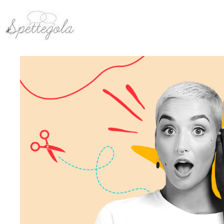
Vai
al
contenuto