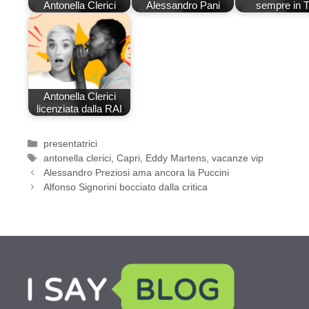
Antonella Clerici
Alessandro Pani
sempre in 
Antonella Clerici
licenziata dalla RAI
Categorie
presentatrici
Tag
antonella clerici
,
Capri
,
Eddy Martens
,
vacanze vip
Alessandro Preziosi ama ancora la Puccini
Alfonso Signorini bocciato dalla critica