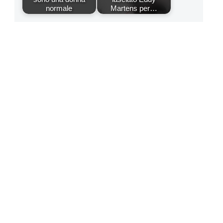
normale
Martens per…