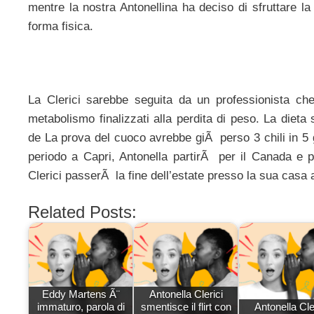
mentre la nostra Antonellina ha deciso di sfruttare la
forma fisica.
La Clerici sarebbe seguita da un professionista che 
metabolismo finalizzati alla perdita di peso. La dieta 
de La prova del cuoco avrebbe giÃ perso 3 chili in 5 g
periodo a Capri, Antonella partirÃ per il Canada e 
Clerici passerÃ la fine dell’estate presso la sua casa
Related Posts:
Eddy Martens Ã¨
Antonella Clerici
immaturo, parola di
smentisce il flirt con
Antonella Cle