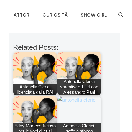
I
ATTORI
CURIOSITÃ
SHOW GIRL
Related Posts:
Antonella Clerici
Antonella Clerici
smentisce il flirt con
licenziata dalla RAI
Alessandro Pani
Eddy Martens furioso
Antonella Clerici,
per le voci di crisi
gaffe a sfondo