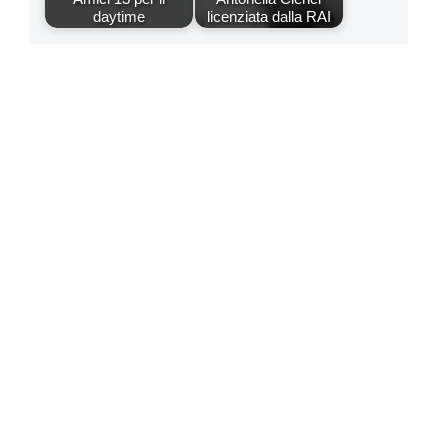
daytime
licenziata dalla RAI