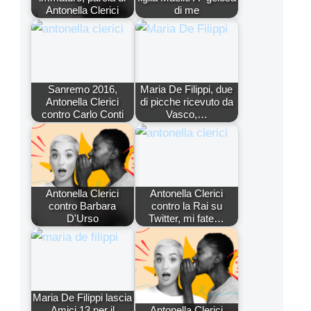
Antonella Clerici
di me
Sanremo 2016,
Maria De Filippi, due
Antonella Clerici
di picche ricevuto da
contro Carlo Conti
Vasco,…
Antonella Clerici
Antonella Clerici
contro Barbara
contro la Rai su
D'Urso
Twitter, mi fate…
Maria De Filippi lascia
Amici 13 per il
Antonella Clerici