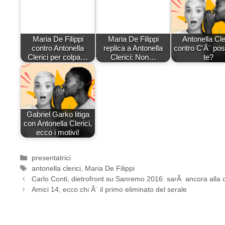
Maria De Filippi
Maria De Filippi
Antonella Cle
contro Antonella
replica a Antonella
contro C'Ã¨ pos
Clerici per colpa…
Clerici: Non…
te?
Gabriel Garko litiga
con Antonella Clerici,
ecco i motivi!
Categorie
presentatrici
Tag
antonella clerici
,
Maria De Filippi
Carlo Conti, dietrofront su Sanremo 2016: sarÃ ancora alla
Amici 14, ecco chi Ã¨ il primo eliminato del serale