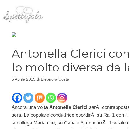
Vai
al
contenuto
Antonella Clerici con
Io molto diversa da l
6 Aprile 2015
di
Eleonora Costa
Ancora una volta
Antonella Clerici
sarÃ contrappost
sera. La popolare conduttrice esordirÃ su Rai 1 con 
la collega Maria che, su Canale 5, condurrÃ il serale 