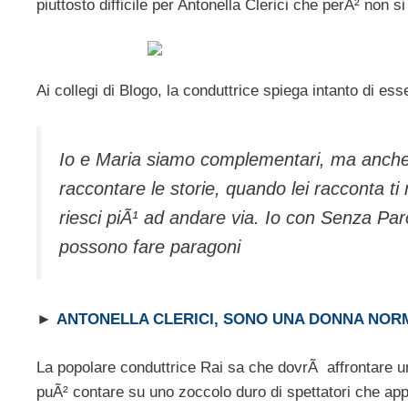
piuttosto difficile per Antonella Clerici che perÃ² non si
Ai collegi di Blogo, la conduttrice spiega intanto di es
Io e Maria siamo complementari, ma anche 
raccontare le storie, quando lei racconta ti
riesci piÃ¹ ad andare via. Io con Senza Par
possono fare paragoni
►
ANTONELLA CLERICI, SONO UNA DONNA NOR
La popolare conduttrice Rai sa che dovrÃ affrontare 
puÃ² contare su uno zoccolo duro di spettatori che appr