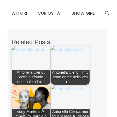
I
ATTORI
CURIOSITÃ
SHOW GIRL
Related Posts:
Antonella Clerici,
Antonella Clerici, in tv
gaffe a sfondo
sono come nella vita
sessuale a La…
reale
Eddy Martens Ã¨
Antonella Clerici, mia
immaturo, parola di
figlia Maelle Ã¨ gelosa