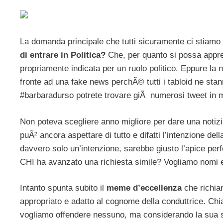
La domanda principale che tutti sicuramente ci stiamo
di entrare in Politica?
Che, per quanto si possa appr
propriamente indicata per un ruolo politico. Eppure la
fronte ad una fake news perchÃ© tutti i tabloid ne stan
#barbaradurso potrete trovare giÃ numerosi tweet in 
Non poteva scegliere anno migliore per dare una notizia
puÃ² ancora aspettare di tutto e difatti l’intenzione de
davvero solo un’intenzione, sarebbe giusto l’apice per
CHI ha avanzato una richiesta simile? Vogliamo nomi e
Intanto spunta subito il
meme d’eccellenza
che richiam
appropriato e adatto al cognome della conduttrice. Chi
vogliamo offendere nessuno, ma considerando la sua su