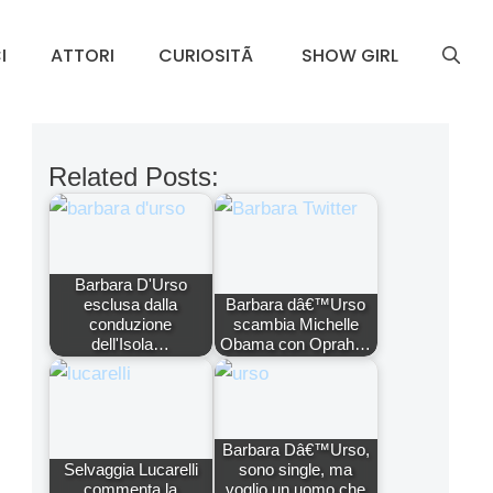
I
ATTORI
CURIOSITÃ
SHOW GIRL
Related Posts:
Barbara D'Urso
esclusa dalla
Barbara dâ€™Urso
conduzione
scambia Michelle
dell'Isola…
Obama con Oprah…
Barbara Dâ€™Urso,
Selvaggia Lucarelli
sono single, ma
commenta la
voglio un uomo che