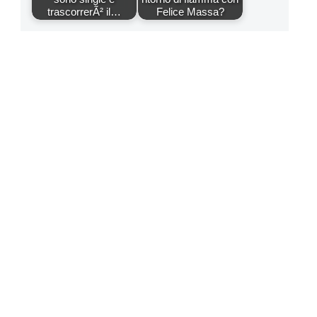
trascorrerÃ² il…
Felice Massa?