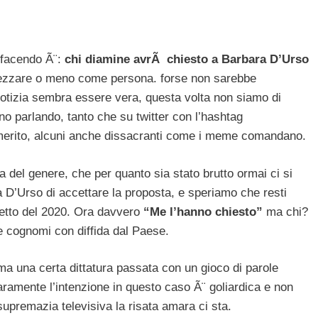
 facendo Ã¨:
chi diamine avrÃ chiesto a Barbara D’Urso
ezzare o meno come persona. forse non sarebbe
 notizia sembra essere vera, questa volta non siamo di
no parlando, tanto che su twitter con l’hashtag
merito, alcuni anche dissacranti come i meme comandano.
 del genere, che per quanto sia stato brutto ormai ci si
lla D’Urso di accettare la proposta, e speriamo che resti
fetto del 2020. Ora davvero
“Me l’hanno chiesto”
ma chi?
 cognomi con diffida dal Paese.
a una certa dittatura passata con un gioco di parole
aramente l’intenzione in questo caso Ã¨ goliardica e non
premazia televisiva la risata amara ci sta.