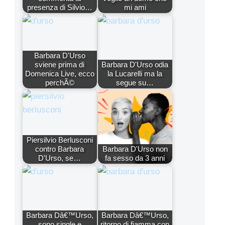
presenza di Silvio…
mi ami
Barbara D'Urso
sviene prima di
Barbara D'Urso odia
Domenica Live, ecco
la Lucarelli ma la
perchÃ©
segue su…
Piersilvio Berlusconi
contro Barbara
Barbara D'Urso non
D'Urso, se…
fa sesso da 3 anni
Barbara Dâ€™Urso,
Barbara Dâ€™Urso,
sono single e
ritorno di fiamma con