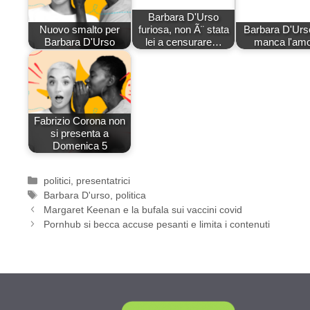
Barbara D'Urso
Nuovo smalto per
furiosa, non Ã¨ stata
Barbara D'Urs
Barbara D'Urso
lei a censurare…
manca l'am
Fabrizio Corona non
si presenta a
Domenica 5
Categorie
politici
,
presentatrici
Tag
Barbara D'urso
,
politica
Margaret Keenan e la bufala sui vaccini covid
Pornhub si becca accuse pesanti e limita i contenuti