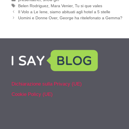
Tag
Belen Rodriguez
,
Mara Venier
,
Tu si que vales
Il Volo a Le Iene, siamo abituati agli hotel a 5 stelle
Uomini e Donne Over, George ha ritelefonato a Gemma?
Dichiarazione sulla Privacy (UE)
Cookie Policy (UE)