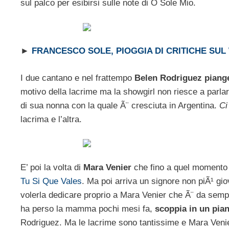
sul palco per esibirsi sulle note di O Sole Mio.
►
FRANCESCO SOLE, PIOGGIA DI CRITICHE SUL
I due cantano e nel frattempo
Belen Rodriguez piang
motivo della lacrime ma la showgirl non riesce a parlar
di sua nonna con la quale Ã¨ cresciuta in Argentina.
Ci
lacrima e l’altra.
E’ poi la volta di
Mara Venier
che fino a quel momento s
Tu Si Que Vales
. Ma poi arriva un signore non piÃ¹ gio
volerla dedicare proprio a Mara Venier che Ã¨ da semp
ha perso la mamma pochi mesi fa,
scoppia in un pian
Rodriguez. Ma le lacrime sono tantissime e Mara Venier