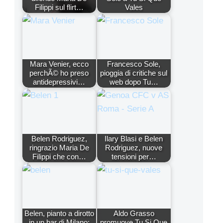
Filippi sul flirt…
Vales
Mara Venier, ecco
Francesco Sole,
perchÃ© ho preso
pioggia di critiche sul
antidepressivi…
web dopo Tu…
Belen Rodriguez,
Ilary Blasi e Belen
ringrazio Maria De
Rodriguez, nuove
Filippi che con…
tensioni per…
Belen, pianto a dirotto
Aldo Grasso
in un bar di Milano:
promuove Tu Si Que