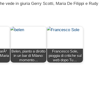
he vede in giuria Gerry Scotti, Maria De Filippi e Rudy
sarÃ²
Belen, pianto a dirotto
Francesco Sole,
 Maria
in un bar di Milano:
pioggia di critiche sul
momento…
web dopo Tu…