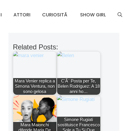
I
ATTORI
CURIOSITÃ
SHOW GIRL
Related Posts:
Mara Venier replica a
C'Ã¨ Posta per Te,
Simona Ventura, non
Belen Rodriguez: A 18
sono gelosa
anni ho…
Simone Rugiati
Mara Maionchi
sostituisce Francesco
difende Maria De
Sole a Tu Si Que