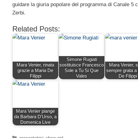
guidare la giuria popolare del programma di Canale 5 c
Zerbi.
Related Posts:
Simone Rugiati
Mara Venier, rinata
sostituisce Francesco
Mara Venier, 
grazie a Maria De
Sole a Tu Si Que
sempre grata a
Filippi
Vales
De Filippi
Mara Venier piange
da Barbara D'Urso, a
Domenica Live
Categorie
presentatrici
,
show girl