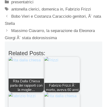
Categorie
presentatrici
Tag
antonella clerici
,
domenica in
,
Fabrizio Frizzi
Bobo Vieri e Costanza Caracciolo genitori, Ã¨ nata
Stella
Massimo Ciavarro, la separazione da Eleonora
Giorgi Ã¨ stata dolorosissima
Related Posts:
Rita Dalla Chiesa
parla dei rapporti con
Fabrizio Frizzi Ã¨
la moglie…
morto, aveva 60 anni