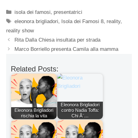
Categorie
isola dei famosi
,
presentatrici
Tag
eleonora brigliadori
,
Isola dei Famosi 8
,
reality
,
reality show
Rita Dalla Chiesa insultata per strada
Marco Borriello presenta Camila alla mamma
Related Posts:
Eleonora Brigliadori
Eleonora Brigliadori
contro Nadia Toffa:
rischia la vita
Chi Ã¨…