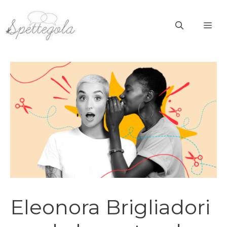
Vai
al
ME
contenuto
Eleonora Brigliadori