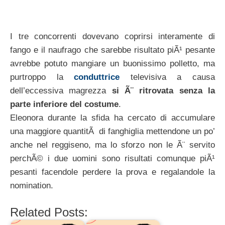
I tre concorrenti dovevano coprirsi interamente di
fango e il naufrago che sarebbe risultato piÃ¹ pesante
avrebbe potuto mangiare un buonissimo polletto, ma
purtroppo la
conduttrice
televisiva a causa
dell’eccessiva magrezza
si Ã¨ ritrovata senza la
parte inferiore del costume
.
Eleonora durante la sfida ha cercato di accumulare
una maggiore quantitÃ di fanghiglia mettendone un po’
anche nel reggiseno, ma lo sforzo non le Ã¨ servito
perchÃ© i due uomini sono risultati comunque piÃ¹
pesanti facendole perdere la prova e regalandole la
nomination.
Related Posts: