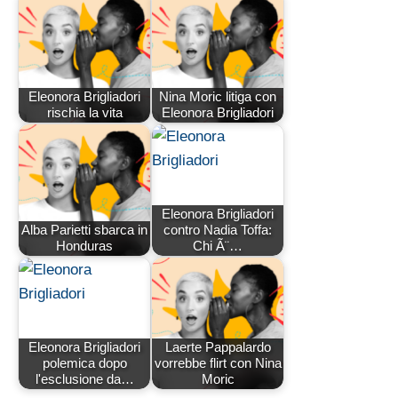
Eleonora Brigliadori
Nina Moric litiga con
rischia la vita
Eleonora Brigliadori
Eleonora Brigliadori
Alba Parietti sbarca in
contro Nadia Toffa:
Honduras
Chi Ã¨…
Eleonora Brigliadori
Laerte Pappalardo
polemica dopo
vorrebbe flirt con Nina
l'esclusione da…
Moric