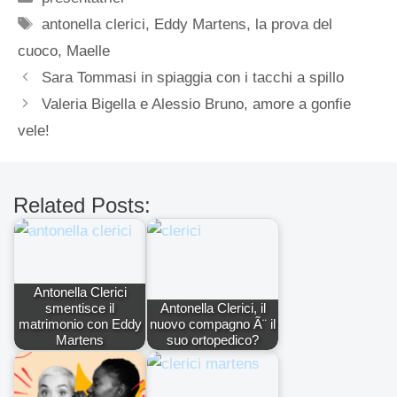
Tag
antonella clerici
,
Eddy Martens
,
la prova del
cuoco
,
Maelle
Sara Tommasi in spiaggia con i tacchi a spillo
Valeria Bigella e Alessio Bruno, amore a gonfie
vele!
Related Posts:
Antonella Clerici
smentisce il
Antonella Clerici, il
matrimonio con Eddy
nuovo compagno Ã¨ il
Martens
suo ortopedico?