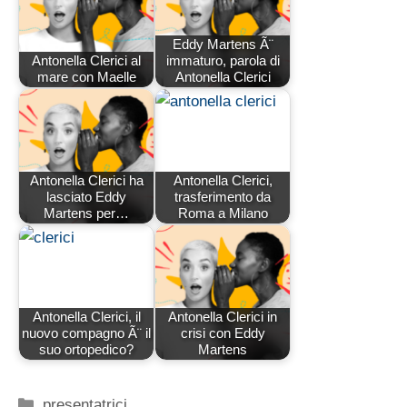
Eddy Martens Ã¨
Antonella Clerici al
immaturo, parola di
mare con Maelle
Antonella Clerici
Antonella Clerici ha
Antonella Clerici,
lasciato Eddy
trasferimento da
Martens per…
Roma a Milano
Antonella Clerici, il
Antonella Clerici in
nuovo compagno Ã¨ il
crisi con Eddy
suo ortopedico?
Martens
Categorie
presentatrici