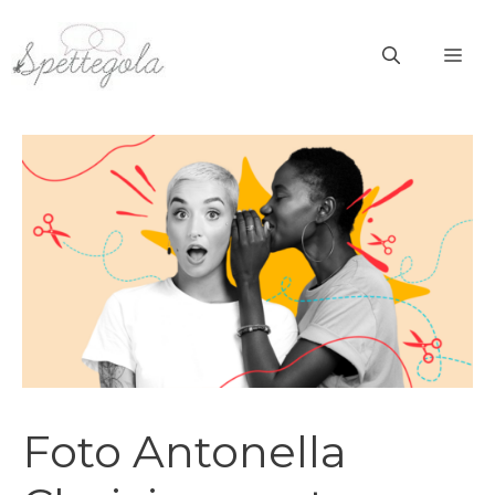
Vai
al
ME
contenuto
Foto Antonella