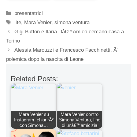
Categorie
presentatrici
Tag
lite
,
Mara Venier
,
simona ventura
Gigi Buffon e Ilaria Dâ€™Amico cercano casa a
Torino
Alessia Marcuzzi e Francesco Facchinetti, Ã¨
polemica dopo la nascita di Leone
Related Posts:
Mara Venier su
Mara Venier contro
Instagram, chiarirÃ²
Simona Ventura, fine
con Simona…
di unâ€™amicizia