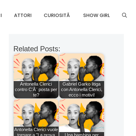
I
ATTORI
CURIOSITÃ
SHOW GIRL
Related Posts:
Antonella Clerici
Gabriel Garko litiga
contro C'Ã¨ posta per
con Antonella Clerici,
te?
ecco i motivi!
Antonella Clerici vuole
tornare a "La prova
Una bambina per