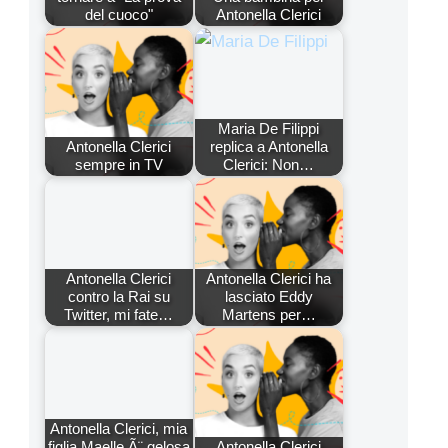
del cuoco"
Antonella Clerici
Maria De Filippi
Antonella Clerici
replica a Antonella
sempre in TV
Clerici: Non…
Antonella Clerici
Antonella Clerici ha
contro la Rai su
lasciato Eddy
Twitter, mi fate…
Martens per…
Antonella Clerici, mia
figlia Maelle Ã¨ gelosa
Antonella Clerici