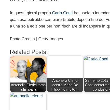
In questi giorni proprio
Carlo Conti
ha lasciato intender
qualcosa potrebbe cambiare (subito dopo la fine del Fes
a una sola edizione per non rischiare di incappare in
Photo Credits | Getty Images
Related Posts:
Antonella Clerici
Sanremo 2017, 
Antonella Clerici torna
contro Maria De
Conti confermat
alla ribalta
Filippi: Io molto…
conduzion