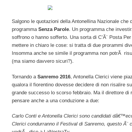
Salgono le quotazioni della Antonellina Nazionale che d
programma
Senza Parole
. Un programma che investirÃ
soffrono o hanno sofferto. Una sorta di C’Ã¨ Posta Per 
mettere in chiaro le cose: si tratta di due prorammi di
Insomma anche se simile il programma non potrÃ risul
(ma siamo davvero sicuri?).
Tornando a
Sanremo 2016
, Antonella Clerici viene pia
qualora il fiorentino dovesse decidere di non risalire s
grande successo lo scorso febbraio. Ma il direttore di
pensare anche a una conduzione a due:
Carlo Conti e Antonella Clerici sono candidati dâ€™ecc
Clerici condurranno il Festival di Sanremo, questo Ã¨ 
vedrÃ
, dice a LaNostraTv.