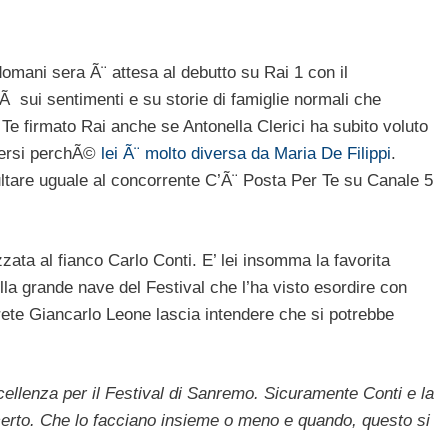
omani sera Ã¨ attesa al debutto su Rai 1 con il
 sui sentimenti e su storie di famiglie normali che
Te firmato Rai anche se Antonella Clerici ha subito voluto
versi perchÃ©
lei Ã¨ molto diversa da Maria De Filippi
.
tare uguale al concorrente C’Ã¨ Posta Per Te su Canale 5
zzata al fianco Carlo Conti. E’ lei insomma la favorita
ulla grande nave del Festival che l’ha visto esordire con
 rete Giancarlo Leone lascia intendere che si potrebbe
ellenza per il Festival di Sanremo. Sicuramente Conti e la
certo. Che lo facciano insieme o meno e quando, questo si