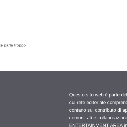
e parla troppo
Questo sito web è parte d
cui rete editoriale compren
contano sul contributo di ap
comunicati e collaborazion
ENTERTAINMENT AREA insid