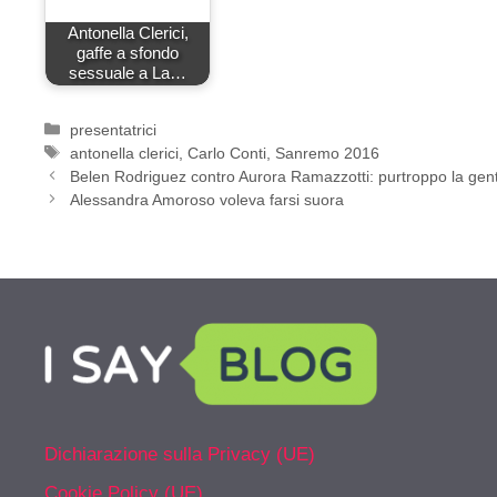
Antonella Clerici,
gaffe a sfondo
sessuale a La…
Categorie
presentatrici
Tag
antonella clerici
,
Carlo Conti
,
Sanremo 2016
Belen Rodriguez contro Aurora Ramazzotti: purtroppo la gent
Alessandra Amoroso voleva farsi suora
Dichiarazione sulla Privacy (UE)
Cookie Policy (UE)