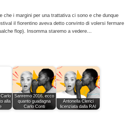
e che i margini per una trattativa ci sono e che dunque
tival il fiorentino aveva detto convinto di volersi fermare
 qualche flop). Insomma staremo a vedere…
Carlo
Sanremo 2016, ecco
o alla
quanto guadagna
Antonella Clerici
e
Carlo Conti
licenziata dalla RAI