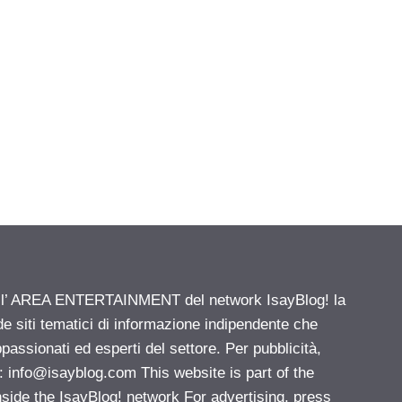
ell’ AREA ENTERTAINMENT del network IsayBlog! la
de siti tematici di informazione indipendente che
passionati ed esperti del settore. Per pubblicità,
i:
info@isayblog.com
This website is part of the
e the IsayBlog! network For advertising, press