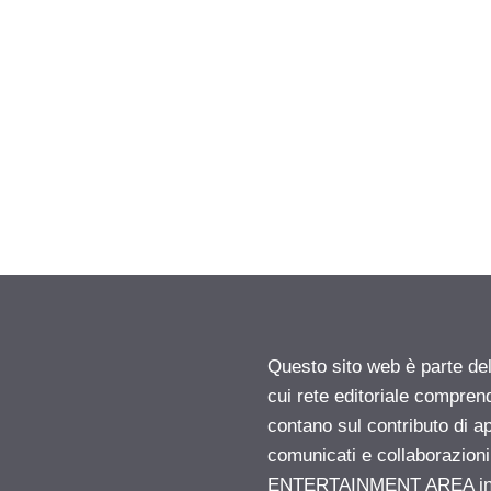
Questo sito web è parte d
cui rete editoriale compren
contano sul contributo di ap
comunicati e collaborazion
ENTERTAINMENT AREA insid