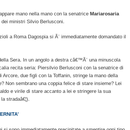
ni appare mano nella mano con la senatrice
Mariarosaria
dei ministri Silvio Berlusconi.
azioli a Roma Dagospia si Ã¨ immediatamente domandato il
 della Sera. In un angolo a destra câ€™Ã¨ una minuscola
ia recita seria: Piersilvio Berlusconi con la senatrice di
Arcore, due figli con la Toffanin, stringe la mano della
e? Non sembrano una coppia felice di stare insieme? Lei
ldo e virile di stare accanto a lei e stringere la sua
la stradaâ€¦).
ERNITA’
oni si sono immediatamente precipitate a smentire ogni tipo