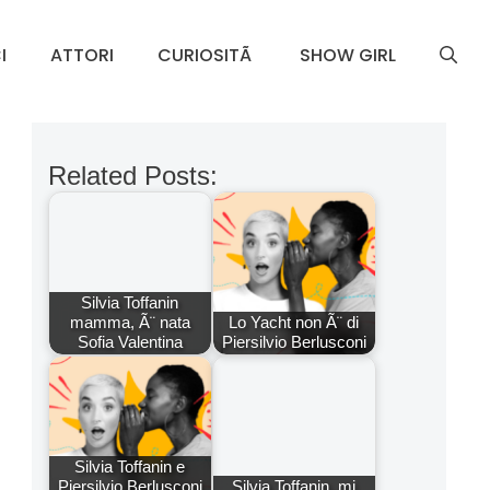
I
ATTORI
CURIOSITÃ
SHOW GIRL
Related Posts:
Silvia Toffanin
mamma, Ã¨ nata
Lo Yacht non Ã¨ di
Sofia Valentina
Piersilvio Berlusconi
Silvia Toffanin e
Piersilvio Berlusconi
Silvia Toffanin, mi