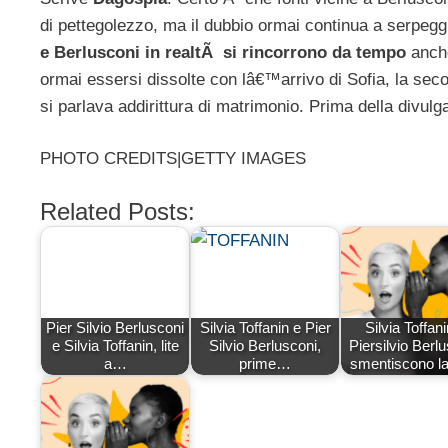
di pettegolezzo, ma il dubbio ormai continua a serpegg
e Berlusconi in realtÃ si rincorrono da tempo
anch
ormai essersi dissolte con lâ€™arrivo di Sofia, la sec
si parlava addirittura di matrimonio. Prima della divulga
PHOTO CREDITS|GETTY IMAGES
Related Posts:
Pier Silvio Berlusconi
Silvia Toffanin e Pier
Silvia Toffani
e Silvia Toffanin, lite
Silvio Berlusconi,
Piersilvio Berl
a…
prime…
smentiscono la 