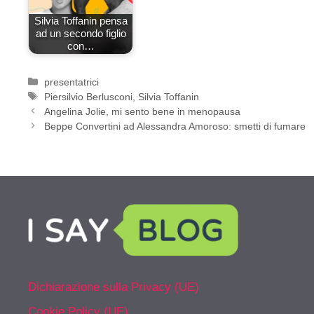
Silvia Toffanin pensa
ad un secondo figlio
con…
Categorie
presentatrici
Tag
Piersilvio Berlusconi
,
Silvia Toffanin
Angelina Jolie, mi sento bene in menopausa
Beppe Convertini ad Alessandra Amoroso: smetti di fumare
Dichiarazione sulla Privacy (UE)
Cookie Policy (UE)