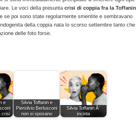
iare. Le voci della presunta
crisi di coppia fra la Toffanin
e se poi sono state regolarmente smentite e sembravano
ondogenita della coppia nata lo scorso settembre tanto che
zione delle foto forse.
n e
Silvia Toffanin e
usconi
Piersilvio Berlusconi
Silvia Toffanin Ã¨
crisi
non si sposano
incinta