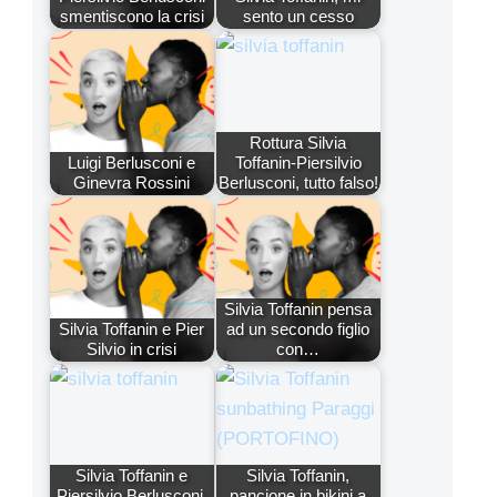
smentiscono la crisi
sento un cesso
Rottura Silvia
Luigi Berlusconi e
Toffanin-Piersilvio
Ginevra Rossini
Berlusconi, tutto falso!
Silvia Toffanin pensa
Silvia Toffanin e Pier
ad un secondo figlio
Silvio in crisi
con…
Silvia Toffanin e
Silvia Toffanin,
Piersilvio Berlusconi,
pancione in bikini a