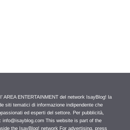
ell’ AREA ENTERTAINMENT del network IsayBlog! la
de siti tematici di informazione indipendente che
passionati ed esperti del settore. Per pubblicità,
i:
info@isayblog.com
This website is part of the
e the IsayBlog! network For advertising, press