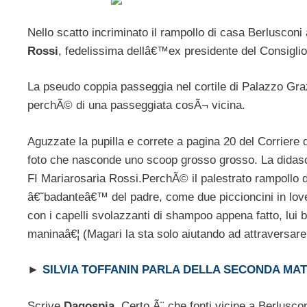
Nello scatto incriminato il rampollo di casa Berlusco
Rossi
, fedelissima dellâ€™ex presidente del Consiglio 
La pseudo coppia passeggia nel cortile di Palazzo Gr
perchÃ© di una passeggiata cosÃ¬ vicina.
Aguzzate la pupilla e correte a pagina 20 del Corriere
foto che nasconde uno scoop grosso grosso. La didascal
FI Mariarosaria Rossi.PerchÃ© il palestrato rampollo di 
â€˜badanteâ€™ del padre, come due piccioncini in lov
con i capelli svolazzanti di shampoo appena fatto, lui ba
maninaâ€¦ (Magari la sta solo aiutando ad attraversare 
►
SILVIA TOFFANIN PARLA DELLA SECONDA MAT
Scrive
Dagospia
. Certo Ã¨ che fonti vicine a Berlusc