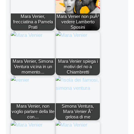
Mara Venier,
Mara Venier non puÃ²
frecciatina a Pamela
vedere Lamberto
Prati
Sposini
Mara Venier, Simona
Mara Venier spiega i
Ventura vicina in un
motivi del no a
momento…
Chiambretti
Mara Venier, non
Simona Ventura,
voglio parlare della lite
Mara Venier Ã¨
con…
gelosa di me