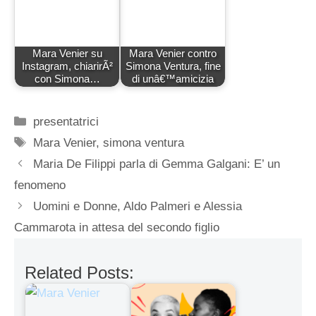
Mara Venier su
Mara Venier contro
Instagram, chiarirÃ²
Simona Ventura, fine
con Simona…
di unâ€™amicizia
Categorie
presentatrici
Tag
Mara Venier
,
simona ventura
Maria De Filippi parla di Gemma Galgani: E’ un
fenomeno
Uomini e Donne, Aldo Palmeri e Alessia
Cammarota in attesa del secondo figlio
Related Posts: