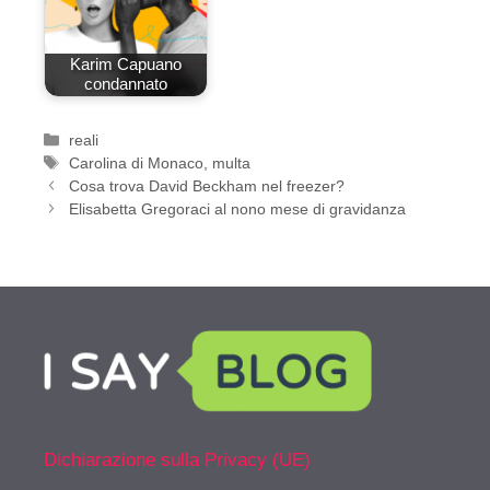
Karim Capuano
condannato
Categorie
reali
Tag
Carolina di Monaco
,
multa
Cosa trova David Beckham nel freezer?
Elisabetta Gregoraci al nono mese di gravidanza
Dichiarazione sulla Privacy (UE)