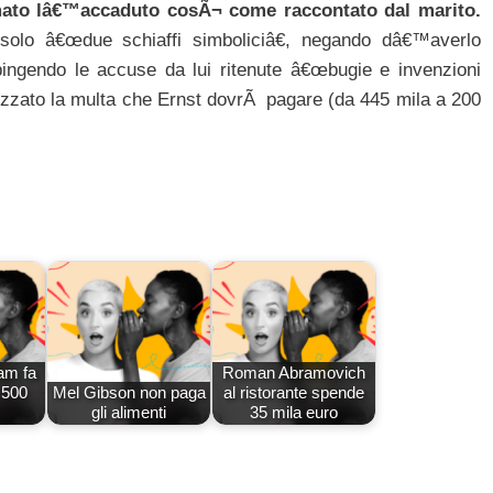
rmato lâ€™accaduto cosÃ¬ come raccontato dal marito.
solo â€œdue schiaffi simboliciâ€, negando dâ€™averlo
ingendo le accuse da lui ritenute â€œbugie e invenzioni
mezzato la multa che Ernst dovrÃ pagare (da 445 mila a 200
am fa
Roman Abramovich
 500
Mel Gibson non paga
al ristorante spende
gli alimenti
35 mila euro