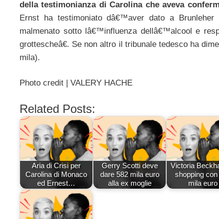
della testimonianza di Carolina che aveva confe
Ernst ha testimoniato dâ€™aver dato a Brunleher 
malmenato sotto lâ€™influenza dellâ€™alcool e resp
grottescheâ€. Se non altro il tribunale tedesco ha di
mila).
Photo credit | VALERY HACHE
Related Posts:
Aria di Crisi per
Gerry Scotti deve
Victoria Beckh
Carolina di Monaco
dare 582 mila euro
shopping con
ed Ernest…
alla ex moglie
mila euro