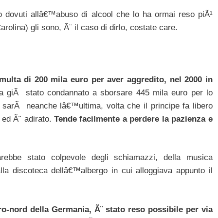
o dovuti allâ€™abuso di alcool che lo ha ormai reso piÃ¹
olina) gli sono, Ã¨ il caso di dirlo, costate care.
ulta di 200 mila euro per aver aggredito, nel 2000 in
ra giÃ stato condannato a sborsare 445 mila euro per lo
 sarÃ neanche lâ€™ultima, volta che il principe fa libero
 ed Ã¨ adirato.
Tende facilmente a perdere la pazienza e
arebbe stato colpevole degli schiamazzi, della musica
lla discoteca dellâ€™albergo in cui alloggiava appunto il
ro-nord della Germania, Ã¨ stato reso possibile per via