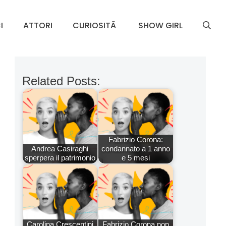
I
ATTORI
CURIOSITÃ
SHOW GIRL
Related Posts:
Fabrizio Corona:
Andrea Casiraghi
condannato a 1 anno
sperpera il patrimonio
e 5 mesi
Carolina Crescentini
Fabrizio Corona non