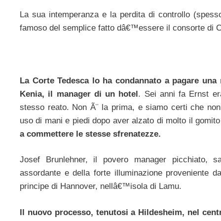
La sua intemperanza e la perdita di controllo (spess
famoso del semplice fatto dâ€™essere il consorte di Car
La Corte Tedesca lo ha condannato a pagare una m
Kenia, il manager di un hotel
. Sei anni fa Ernst e
stesso reato. Non Ã¨ la prima, e siamo certi che non
uso di mani e piedi dopo aver alzato di molto il gomito
a commettere le stesse sfrenatezze.
Josef Brunlehner, il povero manager picchiato, s
assordante e della forte illuminazione proveniente da
principe di Hannover, nellâ€™isola di Lamu.
Il nuovo processo, tenutosi a Hildesheim, nel cent