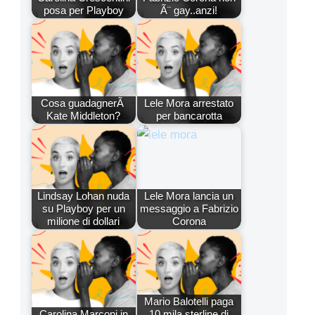
posa per Playboy
Ã¨ gay..anzi!
Cosa guadagnerÃ
Lele Mora arrestato
Kate Middleton?
per bancarotta
Lindsay Lohan nuda
Lele Mora lancia un
su Playboy per un
messaggio a Fabrizio
milione di dollari
Corona
Mario Balotelli paga
Carolina Marconi in
10 mila sterline di