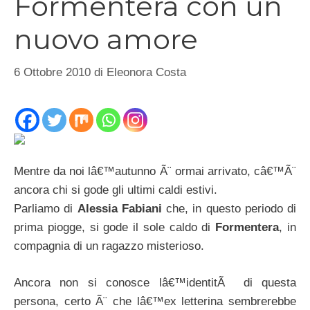
Formentera con un
nuovo amore
6 Ottobre 2010
di
Eleonora Costa
Mentre da noi lâ€™autunno Ã¨ ormai arrivato, câ€™Ã¨
ancora chi si gode gli ultimi caldi estivi.
Parliamo di
Alessia Fabiani
che, in questo periodo di
prima piogge, si gode il sole caldo di
Formentera
, in
compagnia di un ragazzo misterioso.
Ancora non si conosce lâ€™identitÃ di questa
persona, certo Ã¨ che lâ€™ex letterina sembrerebbe