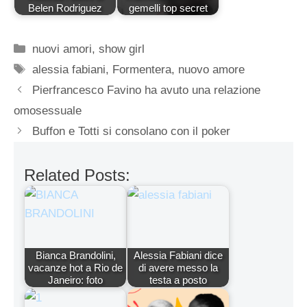
Belen Rodriguez
gemelli top secret
Categorie
nuovi amori
,
show girl
Tag
alessia fabiani
,
Formentera
,
nuovo amore
Pierfrancesco Favino ha avuto una relazione
omosessuale
Buffon e Totti si consolano con il poker
Related Posts:
Bianca Brandolini,
Alessia Fabiani dice
vacanze hot a Rio de
di avere messo la
Janeiro: foto
testa a posto