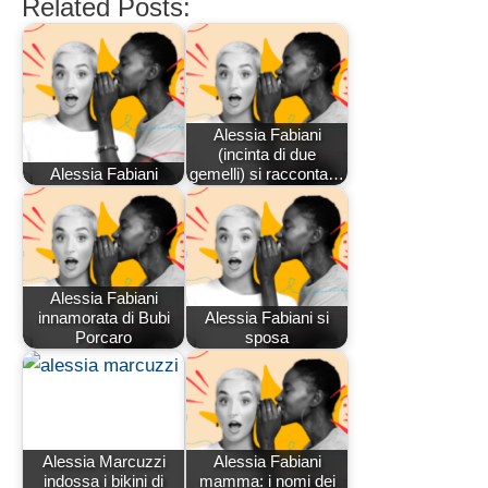
Related Posts:
Alessia Fabiani
(incinta di due
Alessia Fabiani
gemelli) si racconta…
Alessia Fabiani
innamorata di Bubi
Alessia Fabiani si
Porcaro
sposa
Alessia Marcuzzi
Alessia Fabiani
indossa i bikini di
mamma: i nomi dei