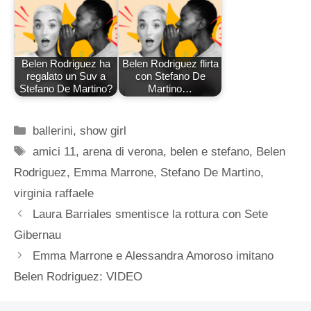
Belen Rodriguez ha
Belen Rodriguez flirta
regalato un Suv a
con Stefano De
Stefano De Martino?
Martino…
Categorie
ballerini
,
show girl
Tag
amici 11
,
arena di verona
,
belen e stefano
,
Belen
Rodriguez
,
Emma Marrone
,
Stefano De Martino
,
virginia raffaele
Laura Barriales smentisce la rottura con Sete
Gibernau
Emma Marrone e Alessandra Amoroso imitano
Belen Rodriguez: VIDEO