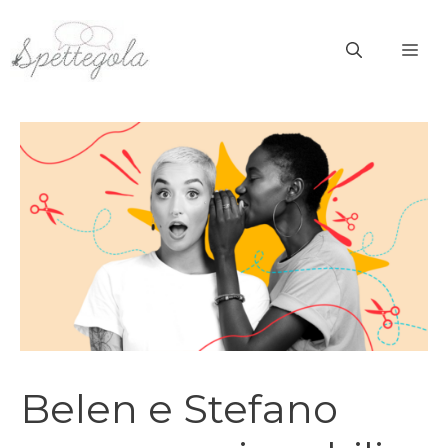
Vai
al
ME
contenuto
Belen e Stefano